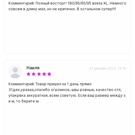
Комментарий: Полный восторг! 180/95/65/95 взяла XL. Немного
совсем в длину мал, но не критично. В остальном супер!!!!
Наиля
31 декабря 2023, 13:10
Комментарий: Товар пришел за 1 день прямо
31дек,ураааа,спасибо огромное, швы ровные, качество отл,
упакрвка аккуратная, всем советую. Если ваш размер между s
и м, то берите м.