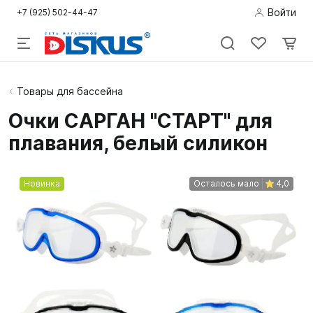
Войти
+7 (925) 502-44-47
Подводная
Товары для бассейна
охота
Очки САРГАН "СТАРТ" для
плавания, белый силикон
Дайвинг
Снорклинг /
Новинка
Осталось мало
4,0
Пляж
Фридайвинг
Детям
Бассейн