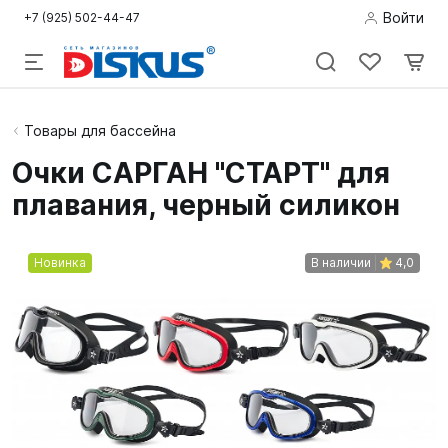
Войти
+7 (925) 502-44-47
Подводная
Товары для бассейна
охота
Очки САРГАН "СТАРТ" для
плавания, черный силикон
Дайвинг
Снорклинг /
Новинка
В наличии
4,0
Пляж
Фридайвинг
Детям
Бассейн