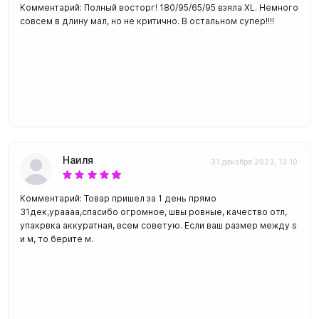
Комментарий: Полный восторг! 180/95/65/95 взяла XL. Немного
совсем в длину мал, но не критично. В остальном супер!!!!
Наиля
31 декабря 2023, 13:10
Комментарий: Товар пришел за 1 день прямо
31дек,ураааа,спасибо огромное, швы ровные, качество отл,
упакрвка аккуратная, всем советую. Если ваш размер между s
и м, то берите м.