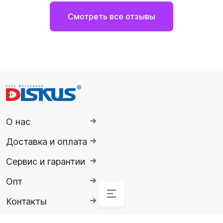
Смотреть все отзывы
О нас
Доставка и оплата
Сервис и гарантии
Опт
Контакты
Аксессуары
Аксессуары
Буй
Аксессуары
Гидрокостюмы
Гидрокостюмы
Гермопродукция
Ножи,
Ласты
Спасательные
Очки
Обувь
Снаряжение
Комбинезоны
для
для
для
инструменты
жилеты
солнцезащитные
для
для
Детские
Гермомешок