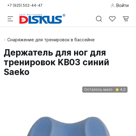
Войти
+7 (925) 502-44-47
Подводная
Снаряжение для тренировок в бассейне
охота
Держатель для ног для
тренировок KB03 синий
Дайвинг
Saeko
Снорклинг /
Пляж
Осталось мало
4,0
Фридайвинг
Детям
Бассейн