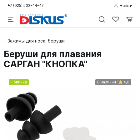
Войти
+7 (925) 502-44-47
Подводная
Зажимы для носа, беруши
охота
Беруши для плавания
САРГАН "КНОПКА"
Дайвинг
Снорклинг /
Новинка
В наличии
4,0
Пляж
Фридайвинг
Детям
Бассейн