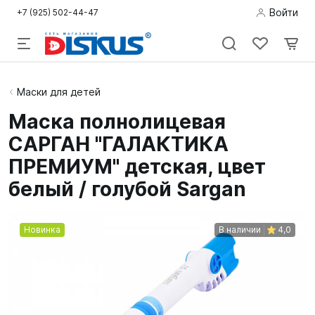
Войти
+7 (925) 502-44-47
Подводная
Маски для детей
охота
Маска полнолицевая
САРГАН "ГАЛАКТИКА
Дайвинг
ПРЕМИУМ" детская, цвет
Снорклинг /
белый / голубой Sargan
Пляж
Фридайвинг
Новинка
В наличии
4,0
Детям
Бассейн