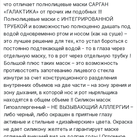
что отличает полнолицевые маски САРГАН
«ГАЛАКТИКА» от прочих им подобных !!!
Полнолицевые маски с ИНТЕГРИРОВАННОЙ
ТРУБКОЙ и возможностью полноценно дышать под
водой одновременно ртом и носом (как на суше) –
это лучшее решение для тех, кто устал бороться с
постоянно подтекающей водой - то в глаза через
отдельную маску, то в рот через отдельную трубку !
Большой плюс таких масок – это возможность
противостоять запотеванию лицевого стекла
изнутри за счет конструкционного разделения
внутренних объемов на две части – на зону зрения и
зону дыхания, в которой нос и рот ныряльщика
находятся в общем объеме !! Силикон масок
Гипоаллергенный – НЕ ВЫЗЫВАЮЩИЙ АЛЛЛЕРГИИ –
либо черный, либо окрашен в приятные глазу
активные и стильные «дизайнерские» цвета. Окраска
не дает силикону желтеть и гарантирует маске
отличный внешний вид на долгие годы ! Огромное