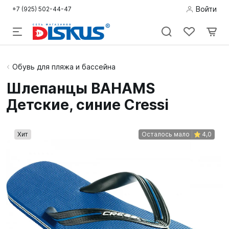
Войти
+7 (925) 502-44-47
Подводная
Обувь для пляжа и бассейна
охота
Шлепанцы BAHAMS
Детские, синие Cressi
Дайвинг
Снорклинг /
Хит
Осталось мало
4,0
Пляж
Фридайвинг
Детям
Бассейн