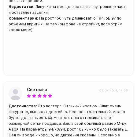
больших проблем.
Недостатки:
Липучка на шее цепляется за внутреннюю часть
и оставляет зацепки.
Комментарий:
На рост 156 чуть длинноват, оГ 94, оБ 97 по
объемам впритык. На темном фоне не стройнит, посмотрим
как на море))
Светлана
02 октября, 17:00
Достоинства:
Это восторг! Отличный костюм. Сшит очень
аккуратно, выглядит достойно. Неопрен толстенький, можно
будет долго нырять 🤗. Но я не стала отталкиваться от
размерной сетки продавца. Взяла свой обычный размер М-ку.
А зря. На параметры 94/70/94, рост 162 нужно было заказать L.
Сел он вроде и хорошо, но движения скованы. Особенно в