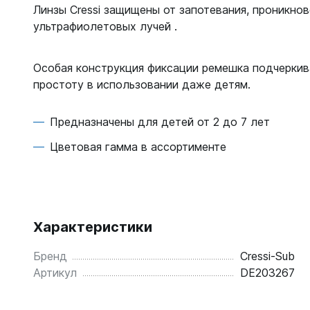
Жилеты
Линзы Cressi защищены от запотевания, проникнов
Классиче
ультрафиолетовых лучей .
Запчаст
Тип - кры
Для арба
Запчаст
Особая конструкция фиксации ремешка подчеркив
Для гид
простоту в использовании даже детям.
Для жиле
Для ласт
Для ласт
Для масо
Предназначены для детей от 2 до 7 лет
Для масо
Для нож
Для регу
Цветовая гамма в ассортименте
Для пнев
Для труб
Для труб
Для фона
Компьют
Компьют
Характеристики
Ласты
Наручны
Бренд
Cressi-Sub
Длинные
Часы по
Артикул
DE203267
Короткие
С закрыт