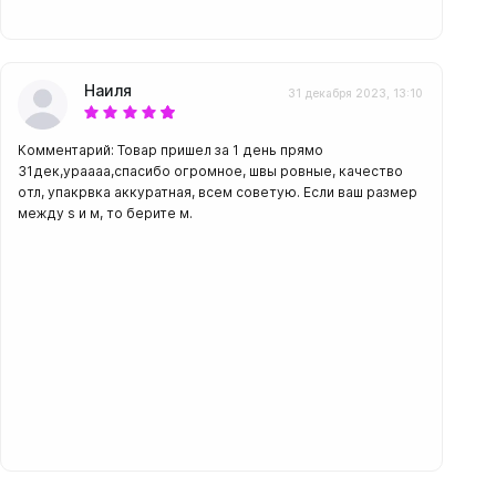
Наиля
31 декабря 2023, 13:10
Комментарий: Товар пришел за 1 день прямо
31дек,ураааа,спасибо огромное, швы ровные, качество
отл, упакрвка аккуратная, всем советую. Если ваш размер
между s и м, то берите м.