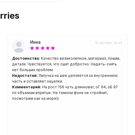
ой пяткой
Аккумуляторные
На батарейках
rries
Налобные
иями
ом для носа
Фотоаппараты, видеок
тленными линзами
Инна
16 октября, 19:49
Фотоаппараты
нструменты
Шлема
Достоинства:
Качество великолепное, материал, пошив,
з ремешков
детали. Чувствуется, что сшит добротно. Надеть-снять
нет больших проблем.
емешком для крепления на
Недостатки:
Липучка на шее цепляется за внутреннюю
руку
часть и оставляет зацепки.
Комментарий:
На рост 156 чуть длинноват, оГ 94, оБ 97
по объемам впритык. На темном фоне не стройнит,
посмотрим как на море))