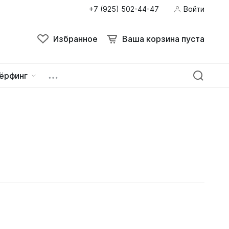
+7 (925) 502-44-47
Войти
Избранное
Ваша корзина пуста
ёрфинг
ейна
овок
зацепы