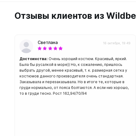
С открыт
Отзывы клиентов из Wildbe
Маски
С диоптр
С клапан
С просве
Светлана
16 октября, 19:49
Ножи, и
Достоинства:
Очень хороший костюм. Красивый, яркий.
Ножи бе
Была бы русалкой в море)) Но, к сожалению, пришлось
выбрать другой, менее красивый, т. к. размерная сетка у
Ножи с р
костюмов данного производителя очень стандартная.
ногу или 
Заказывала и перезаказывала. Но в итоге те, которые в
груди нормально, от пояса болтаются. А если низ хорошо,
то в груди тесно. Рост 162,94/70/94