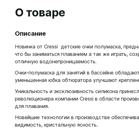
Гидрок
Матрасы
7 мм
О товаре
Лини, к
Женские
Мячи
9-11 мм
Катушки
Короткие 
Нарукавн
Женские
Лини
Моно 1-3
Насосы
Описание
Поддевк
Моно 5 м
Маски
Обувь д
Новинка от Cressi детские очки полумаска, пред
Мужские
Головны
Неопрено
что бы заниматься плаванием а так же играть, сох
Поддевк
Нижнее 
отличную водонепроницаемость.
Носки пл
Груза, п
Сухие
Купальни
Шлепанц
Очки-полумаска для занятий в бассейне обладают
Груза
Плавки м
Груза, п
уменьшенная юбка обтюратора улучшают креплени
Детали д
Шорты м
С собой
Груза по
Жилеты р
Уникальность и эксклюзивность силикона принес
Очки сол
Грузовые
Носки
революционера компании Cressi в области произв
Куканы
Грузы н
для плавания.
Носки то
Ножные г
Запчасти
Носки то
Пояса
Новейшие технологии в производстве обеспечив
Составно
Носки то
видимость, кристальную ясность.
Разгрузк
Носки то
Жилеты