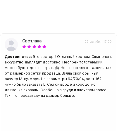
амеры
Светлана
02 октября, 17:00
Достоинства:
Это восторг! Отличный костюм. Сшит очень
аккуратно, выглядит достойно. Неопрен толстенький,
можно будет долго нырять 🤗. Но я не стала отталкиваться
от размерной сетки продавца. Взяла свой обычный
размер М-ку. А зря. На параметры 94/70/94, рост 162
нужно было заказать L. Сел он вроде и хорошо, но
движения скованы. Особенно в груди и плечевом поясе.
Так что перезакажу на размер больше.