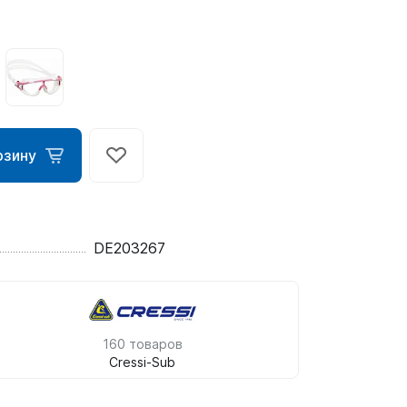
рзину
ометры)
DE203267
омпьютера
160 товаров
Cressi-Sub