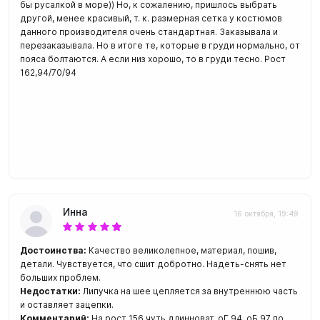
бы русалкой в море)) Но, к сожалению, пришлось выбрать
другой, менее красивый, т. к. размерная сетка у костюмов
данного производителя очень стандартная. Заказывала и
перезаказывала. Но в итоге те, которые в груди нормально, от
пояса болтаются. А если низ хорошо, то в груди тесно. Рост
162,94/70/94
Инна
16 октября, 19:49
Достоинства:
Качество великолепное, материал, пошив,
детали. Чувствуется, что сшит добротно. Надеть-снять нет
больших проблем.
Недостатки:
Липучка на шее цепляется за внутреннюю часть
и оставляет зацепки.
Комментарий:
На рост 156 чуть длинноват, оГ 94, оБ 97 по