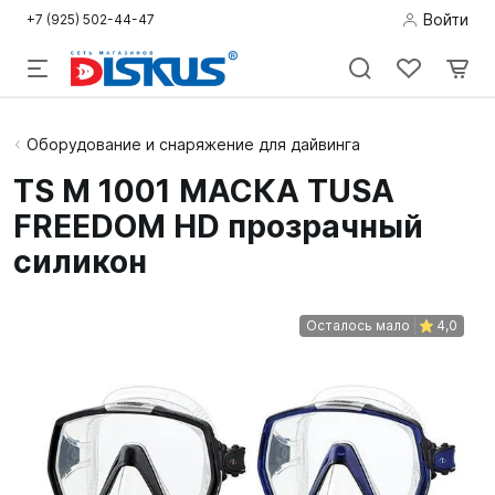
Войти
+7 (925) 502-44-47
Подводная
Оборудование и снаряжение для дайвинга
охота
TS M 1001 МАСКА TUSA
FREEDOM HD прозрачный
Дайвинг
силикон
Снорклинг /
Пляж
Осталось мало
4,0
Фридайвинг
Детям
Бассейн