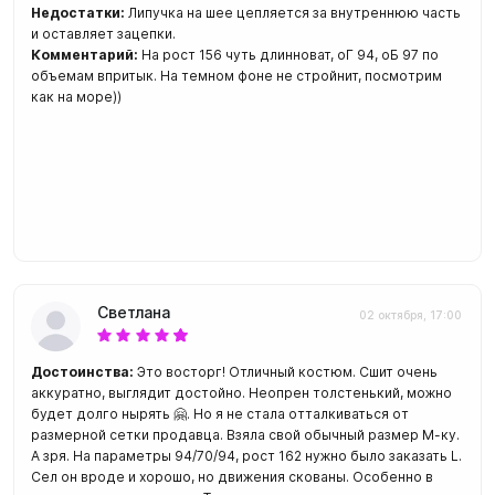
Недостатки:
Липучка на шее цепляется за внутреннюю часть
и оставляет зацепки.
Комментарий:
На рост 156 чуть длинноват, оГ 94, оБ 97 по
объемам впритык. На темном фоне не стройнит, посмотрим
как на море))
Светлана
02 октября, 17:00
Достоинства:
Это восторг! Отличный костюм. Сшит очень
аккуратно, выглядит достойно. Неопрен толстенький, можно
будет долго нырять 🤗. Но я не стала отталкиваться от
размерной сетки продавца. Взяла свой обычный размер М-ку.
А зря. На параметры 94/70/94, рост 162 нужно было заказать L.
Сел он вроде и хорошо, но движения скованы. Особенно в