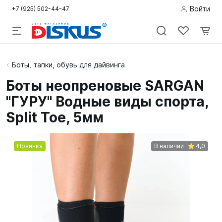
Войти
+7 (925) 502-44-47
Подводная
Боты, тапки, обувь для дайвинга
охота
Боты неопреновые SARGAN
"ГУРУ" Водные виды спорта,
Дайвинг
Split Toe, 5мм
Снорклинг /
Пляж
Новинка
В наличии
4,0
Фридайвинг
Детям
Бассейн