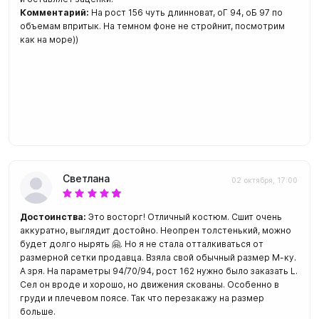
Комментарий:
На рост 156 чуть длинноват, оГ 94, оБ 97 по
объемам впритык. На темном фоне не стройнит, посмотрим
как на море))
Светлана
02 октября, 17:00
Достоинства:
Это восторг! Отличный костюм. Сшит очень
аккуратно, выглядит достойно. Неопрен толстенький, можно
будет долго нырять 🤗. Но я не стала отталкиваться от
размерной сетки продавца. Взяла свой обычный размер М-ку.
А зря. На параметры 94/70/94, рост 162 нужно было заказать L.
Сел он вроде и хорошо, но движения скованы. Особенно в
груди и плечевом поясе. Так что перезакажу на размер
больше.