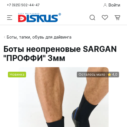
Войти
+7 (925) 502-44-47
Подводная
Боты, тапки, обувь для дайвинга
охота
Боты неопреновые SARGAN
"ПРОФФИ" 3мм
Дайвинг
Снорклинг /
Новинка
Осталось мало
4,0
Пляж
Фридайвинг
Детям
Бассейн