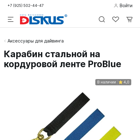
Войти
+7 (925) 502-44-47
Подводная
Аксессуары для дайвинга
охота
Карабин стальной на
кордуровой ленте ProBlue
Дайвинг
Снорклинг /
В наличии
4,0
Пляж
Фридайвинг
Детям
Бассейн