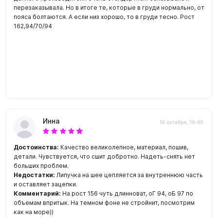
перезаказывала. Но в итоге те, которые в груди нормально, от
пояса болтаются. А если низ хорошо, то в груди тесно. Рост
162,94/70/94
Инна
16 октября, 19:49
Достоинства:
Качество великолепное, материал, пошив,
детали. Чувствуется, что сшит добротно. Надеть-снять нет
больших проблем.
Недостатки:
Липучка на шее цепляется за внутреннюю часть
и оставляет зацепки.
Комментарий:
На рост 156 чуть длинноват, оГ 94, оБ 97 по
объемам впритык. На темном фоне не стройнит, посмотрим
как на море))