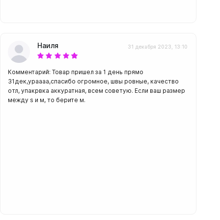
Наиля
31 декабря 2023, 13:10
Комментарий: Товар пришел за 1 день прямо
31дек,ураааа,спасибо огромное, швы ровные, качество
отл, упакрвка аккуратная, всем советую. Если ваш размер
между s и м, то берите м.