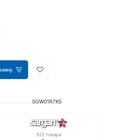
рзину
ометры)
SGW01R7XS
омпьютера
622 товара