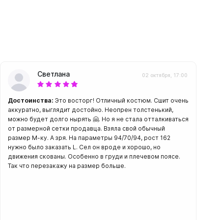
амеры
Светлана
02 октября, 17:00
Достоинства:
Это восторг! Отличный костюм. Сшит очень
аккуратно, выглядит достойно. Неопрен толстенький,
можно будет долго нырять 🤗. Но я не стала отталкиваться
от размерной сетки продавца. Взяла свой обычный
размер М-ку. А зря. На параметры 94/70/94, рост 162
нужно было заказать L. Сел он вроде и хорошо, но
движения скованы. Особенно в груди и плечевом поясе.
Так что перезакажу на размер больше.