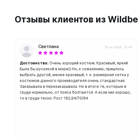
С открыт
Маски
Отзывы клиентов из Wildbe
С диоптр
С клапан
С просве
Светлана
16 октября, 19:49
Ножи, и
Достоинства:
Очень хороший костюм. Красивый, яркий.
Ножи бе
Была бы русалкой в море)) Но, к сожалению, пришлось
Ножи с р
выбрать другой, менее красивый, т. к. размерная сетка у
ногу или 
костюмов данного производителя очень стандартная.
Заказывала и перезаказывала. Но в итоге те, которые в
груди нормально, от пояса болтаются. А если низ хорошо,
то в груди тесно. Рост 162,94/70/94