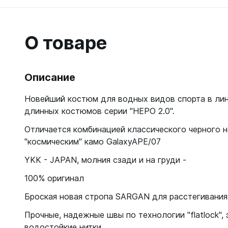
Гидрок
Матрасы
7 мм
Лини, к
Женские
Мячи
9-11 мм
Катушки
Короткие 
Нарукавн
О товаре
Женские
Лини
Моно 1-3
Насосы
Поддевк
Моно 5 м
Маски
Обувь д
Описание
Мужские
Головны
Неопрено
Поддевк
Нижнее 
Новейший костюм для водных видов спорта в лин
Носки пл
Груза, п
Сухие
Купальни
длинных костюмов серии "НЕРО 2.0".
Шлепанц
Груза
Плавки м
Груза, п
Отличается комбинацией классического черного н
Детали д
Шорты м
С собой
"космическим" камо GalaxyAPE/07
Груза по
Жилеты р
Очки сол
Грузовые
Носки
YKK - JAPAN, молния сзади и на груди -
Куканы
Грузы н
Носки то
Ножные г
100% оригинал
Запчасти
Носки то
Пояса
Броская новая стропа SARGAN для расстегивани
Составно
Носки то
Разгрузк
Прочные, надежные швы по технологии "flatlock",
Носки то
Жилеты
водостойкие нитки