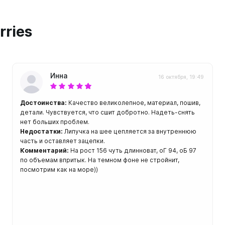
ой пяткой
Аккумуляторные
На батарейках
rries
Налобные
иями
ом для носа
Фотоаппараты, видеок
тленными линзами
Фотоаппараты
Инна
16 октября, 19:49
нструменты
Шлема
Достоинства:
Качество великолепное, материал, пошив,
з ремешков
детали. Чувствуется, что сшит добротно. Надеть-снять
емешком для крепления на
нет больших проблем.
руку
Недостатки:
Липучка на шее цепляется за внутреннюю
часть и оставляет зацепки.
Комментарий:
На рост 156 чуть длинноват, оГ 94, оБ 97
по объемам впритык. На темном фоне не стройнит,
посмотрим как на море))