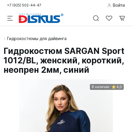
Войти
+7 (925) 502-44-47
Подводная
Гидрокостюмы для дайвинга
охота
Гидрокостюм SARGAN Sport
1012/BL, женский, короткий,
Дайвинг
неопрен 2мм, синий
Снорклинг /
Пляж
В наличии
4,0
Фридайвинг
Детям
Бассейн