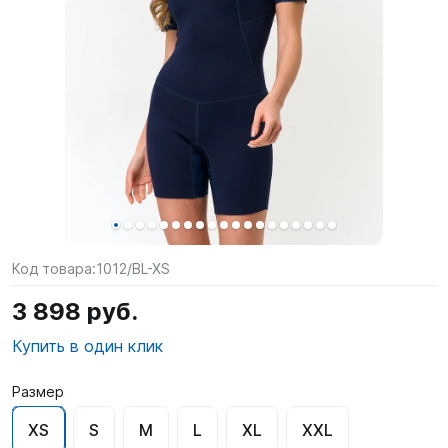
SUP-
сёрфинг
Подарочные
Карты
Бренды
Акции
Код товара:
1012/BL-XS
3 898 руб.
Купить в один клик
Размер
XS
S
M
L
XL
XXL