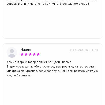
совсем в длину мал, но не критично. В остальном супер!!!!
Наиля
31 декабря 2023, 13:10
Комментарий: Товар пришел за 1 день прямо
31дек,ураааа,спасибо огромное, швы ровные, качество отл,
упакрвка аккуратная, всем советую. Если ваш размер между s
и м, то берите м.