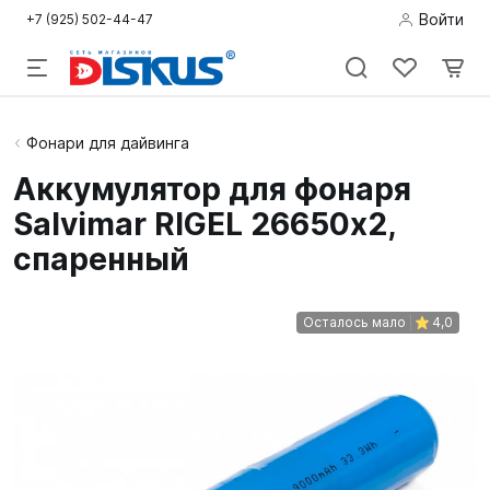
Войти
+7 (925) 502-44-47
Подводная
Фонари для дайвинга
охота
Аккумулятор для фонаря
Salvimar RIGEL 26650х2,
Дайвинг
спаренный
Снорклинг /
Пляж
Осталось мало
4,0
Фридайвинг
Детям
Бассейн