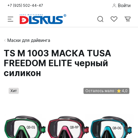
Войти
+7 (925) 502-44-47
Подводная
Маски для дайвинга
охота
TS M 1003 МАСКА TUSA
FREEDOM ELITE черный
Дайвинг
силикон
Снорклинг /
Пляж
Хит
Осталось мало
4,0
Фридайвинг
Детям
Бассейн