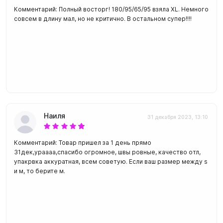
Комментарий: Полный восторг! 180/95/65/95 взяла XL. Немного
совсем в длину мал, но не критично. В остальном супер!!!!
Наиля
31 декабря 2023, 13:10
Комментарий: Товар пришел за 1 день прямо
31дек,ураааа,спасибо огромное, швы ровные, качество отл,
упакрвка аккуратная, всем советую. Если ваш размер между s
и м, то берите м.