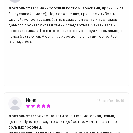
Достоинства:
Очень хороший костюм. Красивый, яркий. Была
бы русалкой в море)) Но, к сожалению, пришлось выбрать
другой, менее красивый, т. к. размерная сетка у костюмов
данного производителя очень стандартная. Заказывала и
перезаказывала. Но в итоге те, которые в груди нормально, от
пояса болтаются. А если низ хорошо, то в груди тесно. Рост
162,94/70/94
Инна
16 октября, 19:49
Достоинства:
Качество великолепное, материал, пошив,
детали. Чувствуется, что сшит добротно. Надеть-снять нет
больших проблем.
Недостатки:
Липучка на шее цепляется за внутреннюю часть