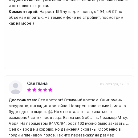
и оставляет зацепки.
Комментарий:
На рост 156 чуть длинноват, оГ 94, оБ 97 по
объемам впритык. На темном фоне не стройнит, посмотрим
как на море))
Светлана
02 октября, 17:00
Достоинства:
Это восторг! Отличный костюм. Сшит очень
аккуратно, выглядит достойно. Неопрен толстенький, можно
будет долго нырять 🤗. Но я не стала отталкиваться от
размерной сетки продавца. Взяла свой обычный размер М-ку.
А зря. На параметры 94/70/94, рост 162 нужно было заказать L.
Сел он вроде и хорошо, но движения скованы. Особенно в
груди и плечевом поясе. Так что перезакажу на размер