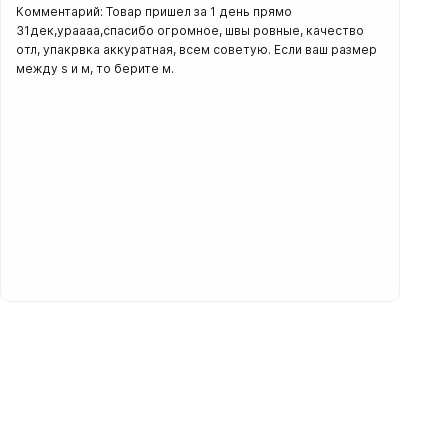
Комментарий: Товар пришел за 1 день прямо
31дек,ураааа,спасибо огромное, швы ровные, качество
отл, упакрвка аккуратная, всем советую. Если ваш размер
между s и м, то берите м.