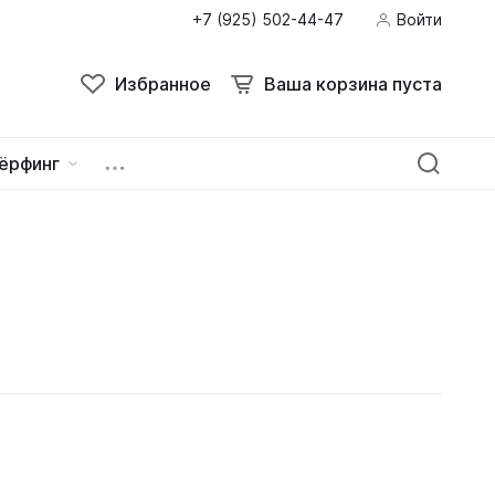
+7 (925) 502-44-47
Войти
Избранное
Ваша корзина пуста
ёрфинг
ейна
овок
зацепы