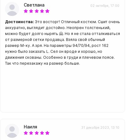
Светлана
02 октября, 17:00
Достоинства:
Это восторг! Отличный костюм. Сшит очень
аккуратно, выглядит достойно. Неопрен толстенький,
можно будет долго нырять 🤗. Но я не стала отталкиваться
амеры
от размерной сетки продавца. Взяла свой обычный
размер М-ку. А зря. На параметры 94/70/94, рост 162
нужно было заказать L. Сел он вроде и хорошо, но
движения скованы. Особенно в груди и плечевом поясе.
Так что перезакажу на размер больше.
Наиля
31 декабря 2023, 13:10