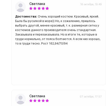
С открыт
Светлана
16 октября, 19:49
Маски
Достоинства:
Очень хороший костюм. Красивый, яркий.
С диоптр
Была бы русалкой в море)) Но, к сожалению, пришлось
выбрать другой, менее красивый, т. к. размерная сетка у
С клапан
костюмов данного производителя очень стандартная.
С просве
Заказывала и перезаказывала. Но в итоге те, которые в
груди нормально, от пояса болтаются. А если низ хорошо,
Ножи, и
то в груди тесно. Рост 162,94/70/94
Ножи бе
Ножи с р
ногу или 
Светлана
07 октября, 17:57