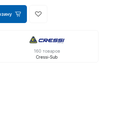
рзину
160 товаров
Cressi-Sub
ометры)
омпьютера