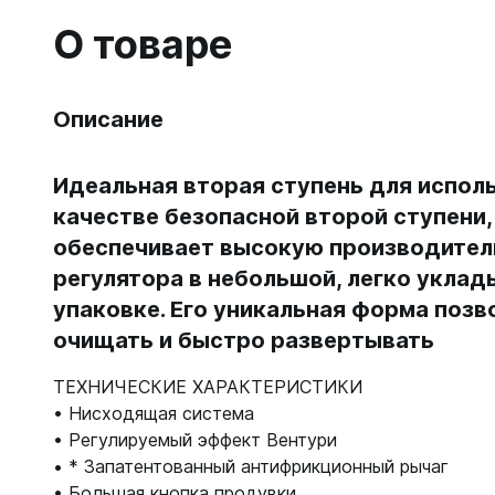
Гидрок
Матрасы
7 мм
О товаре
Лини, к
Женские
Мячи
9-11 мм
Катушки
Короткие 
Нарукавн
Женские
Лини
Моно 1-3
Насосы
Описание
Поддевк
Моно 5 м
Маски
Обувь д
Мужские
Головны
Идеальная вторая ступень для испол
Неопрено
Поддевк
Нижнее 
качестве безопасной второй ступени,
Носки пл
Груза, п
Сухие
Купальни
обеспечивает высокую производител
Шлепанц
Груза
Плавки м
регулятора в небольшой, легко укла
Груза, п
Детали д
Шорты м
С собой
упаковке. Его уникальная форма позв
Груза по
Жилеты р
Очки сол
очищать и быстро развертывать
Грузовые
Носки
Куканы
Грузы н
Носки то
Ножные г
ТЕХНИЧЕСКИЕ ХАРАКТЕРИСТИКИ
Запчасти
Носки то
• Нисходящая система
Пояса
Составно
• Регулируемый эффект Вентури
Носки то
Разгрузк
• * Запатентованный антифрикционный рычаг
Носки то
Жилеты
• Большая кнопка продувки