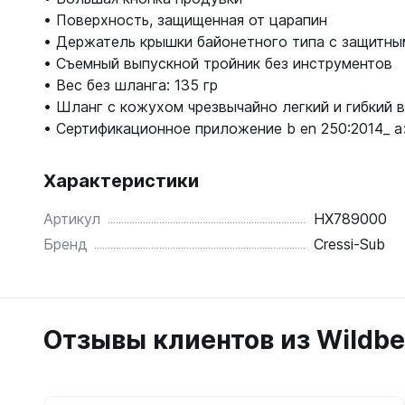
Жилеты
• Поверхность, защищенная от царапин
Классиче
• Держатель крышки байонетного типа с защитны
Запчаст
Тип - кры
• Съемный выпускной тройник без инструментов
Для арба
• Вес без шланга: 135 гр
Запчаст
Для гид
• Шланг с кожухом чрезвычайно легкий и гибкий ве
Для жиле
Для ласт
• Сертификационное приложение b en 250:2014_ a
Для ласт
Для масо
Для масо
Для нож
Характеристики
Для регу
Для пнев
Для труб
Артикул
HX789000
Для труб
Для фона
Бренд
Cressi-Sub
Компьют
Компьют
Ласты
Наручны
Отзывы клиентов из Wildbe
Длинные
Часы по
Короткие
С закрыт