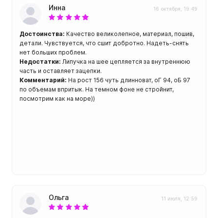
ой пяткой
Аккумуляторные
Инна
16 октября, 19:49
На батарейках
Налобные
Достоинства:
Качество великолепное, материал, пошив,
иями
детали. Чувствуется, что сшит добротно. Надеть-снять
нет больших проблем.
ом для носа
Фотоаппараты, видеок
Недостатки:
Липучка на шее цепляется за внутреннюю
тленными линзами
Фотоаппараты
часть и оставляет зацепки.
Комментарий:
На рост 156 чуть длинноват, оГ 94, оБ 97
нструменты
по объемам впритык. На темном фоне не стройнит,
Шлема
посмотрим как на море))
з ремешков
емешком для крепления на
руку
Ольга
11 июля, 12:59