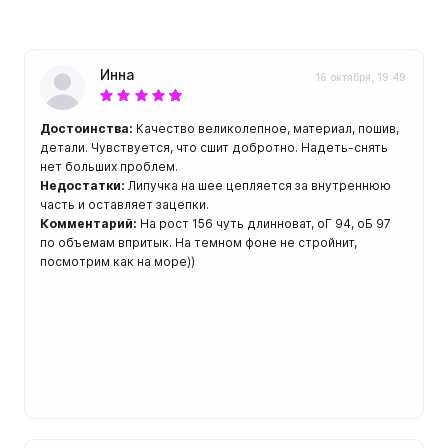
ой пяткой
Аккумуляторные
На батарейках
Налобные
Инна
16 октября, 19:49
иями
ом для носа
Фотоаппараты, видеок
Достоинства:
Качество великолепное, материал, пошив,
тленными линзами
Фотоаппараты
детали. Чувствуется, что сшит добротно. Надеть-снять
нет больших проблем.
нструменты
Недостатки:
Липучка на шее цепляется за внутреннюю
Шлема
часть и оставляет зацепки.
з ремешков
Комментарий:
На рост 156 чуть длинноват, оГ 94, оБ 97
емешком для крепления на
по объемам впритык. На темном фоне не стройнит,
руку
посмотрим как на море))