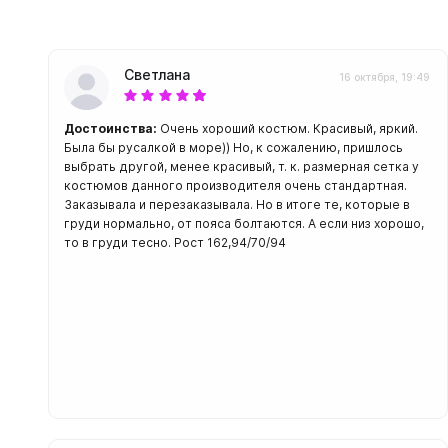
С открыт
Маски
Светлана
16 октября, 19:49
С диоптр
С клапан
Достоинства:
Очень хороший костюм. Красивый, яркий.
С просве
Была бы русалкой в море)) Но, к сожалению, пришлось
выбрать другой, менее красивый, т. к. размерная сетка у
Ножи, и
костюмов данного производителя очень стандартная.
Заказывала и перезаказывала. Но в итоге те, которые в
Ножи бе
груди нормально, от пояса болтаются. А если низ хорошо,
Ножи с р
то в груди тесно. Рост 162,94/70/94
ногу или 