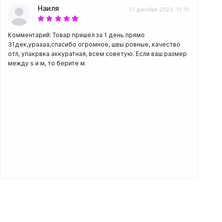
Наиля
31 декабря 2023, 13:10
Комментарий: Товар пришел за 1 день прямо
31дек,ураааа,спасибо огромное, швы ровные, качество
отл, упакрвка аккуратная, всем советую. Если ваш размер
между s и м, то берите м.