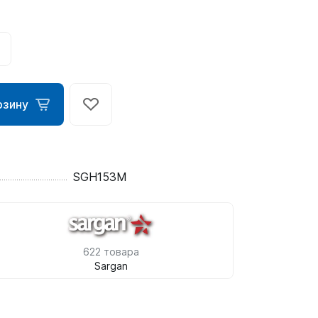
рзину
SGH153M
ометры)
омпьютера
622 товара
Sargan