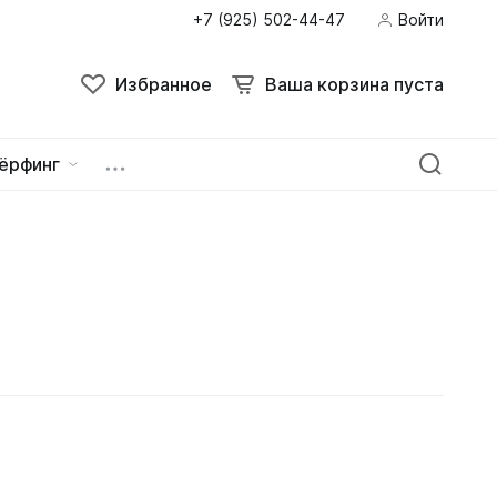
+7 (925) 502-44-47
Войти
Избранное
Ваша корзина пуста
ёрфинг
ейна
овок
зацепы