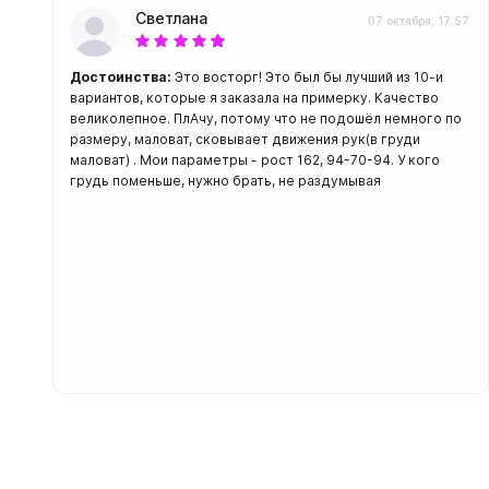
Светлана
07 октября, 17:57
Достоинства:
Это восторг! Это был бы лучший из 10-и
вариантов, которые я заказала на примерку. Качество
великолепное. ПлАчу, потому что не подошёл немного по
размеру, маловат, сковывает движения рук(в груди
маловат) . Мои параметры - рост 162, 94-70-94. У кого
грудь поменьше, нужно брать, не раздумывая