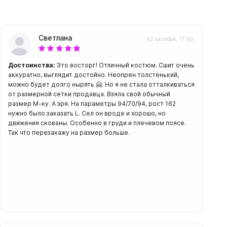
Светлана
02 октября, 17:00
амеры
Достоинства:
Это восторг! Отличный костюм. Сшит очень
аккуратно, выглядит достойно. Неопрен толстенький,
можно будет долго нырять 🤗. Но я не стала отталкиваться
от размерной сетки продавца. Взяла свой обычный
размер М-ку. А зря. На параметры 94/70/94, рост 162
нужно было заказать L. Сел он вроде и хорошо, но
движения скованы. Особенно в груди и плечевом поясе.
Так что перезакажу на размер больше.