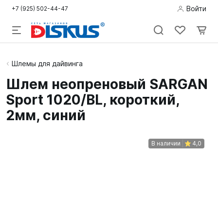
Войти
+7 (925) 502-44-47
Подводная
Шлемы для дайвинга
охота
Шлем неопреновый SARGAN
Sport 1020/BL, короткий,
Дайвинг
2мм, синий
Снорклинг /
Пляж
В наличии
4,0
Фридайвинг
Детям
Бассейн