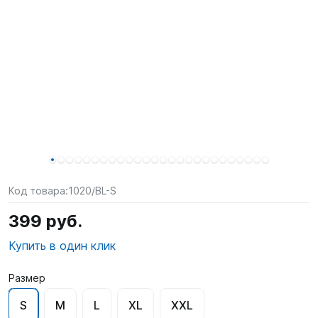
SUP-
сёрфинг
Подарочные
Карты
Бренды
Акции
Код товара:
1020/BL-S
399 руб.
Купить в один клик
Размер
S
M
L
XL
XXL