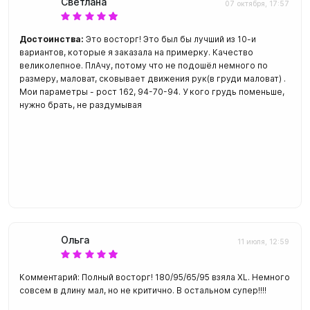
Светлана
07 октября, 17:57
Достоинства:
Это восторг! Это был бы лучший из 10-и
вариантов, которые я заказала на примерку. Качество
великолепное. ПлАчу, потому что не подошёл немного по
размеру, маловат, сковывает движения рук(в груди маловат) .
Мои параметры - рост 162, 94-70-94. У кого грудь поменьше,
нужно брать, не раздумывая
Ольга
11 июля, 12:59
Комментарий: Полный восторг! 180/95/65/95 взяла XL. Немного
совсем в длину мал, но не критично. В остальном супер!!!!