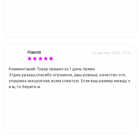
Наиля
31 декабря 2023, 13:10
Комментарий: Товар пришел за 1 день прямо
31дек,ураааа,спасибо огромное, швы ровные, качество отл,
упакрвка аккуратная, всем советую. Если ваш размер между s
и м, то берите м.