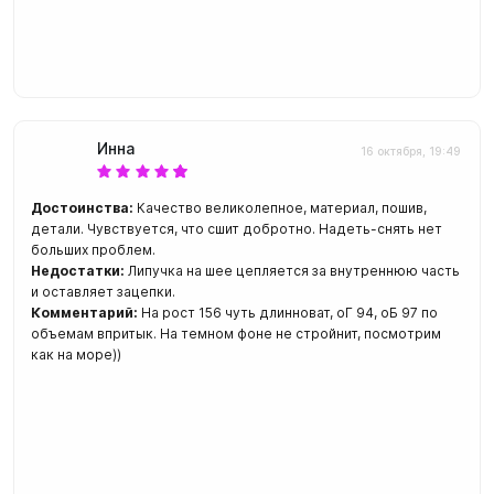
Инна
16 октября, 19:49
Достоинства:
Качество великолепное, материал, пошив,
детали. Чувствуется, что сшит добротно. Надеть-снять нет
больших проблем.
Недостатки:
Липучка на шее цепляется за внутреннюю часть
и оставляет зацепки.
Комментарий:
На рост 156 чуть длинноват, оГ 94, оБ 97 по
объемам впритык. На темном фоне не стройнит, посмотрим
как на море))