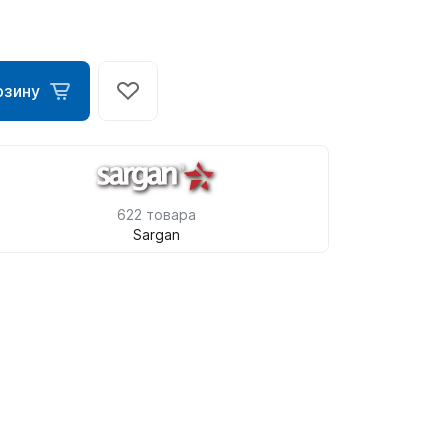
рзину
622 товара
Sargan
ометры)
омпьютера