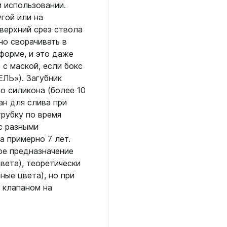
 страховочные
Сумки, чехлы, гермоме
и использовании.
ские
Аптечки
гой или на
Фонари
и к снаряжению
ло
 верхний срез ствола
Водонепроницаемые боксы
Аккумуляторные
летов
но сворачивать в
Гермомешки
и для дайвинга
Другие световые элементы
 форме, и это даже
рокостюмов
Для ласт, грузов, питомзы
тов
 с маской, если бокс
На батарейках
Для масок, компьютеров
ЛЬ»). Загубник
к
Для ружей
Фотоаппараты, видеок
о силикона (более 10
к
ей
Для снаряжения
ан для слива при
Фотоаппараты
ляторов
матических ружей
рубку по время
Поясные сумки, кошельки
ок
ок
с разными
Шлема
Рюкзаки
рей
а примерно 7 лет.
еры, часы
ое предназначение
Трубки
еры, часы
вета), теоретически
Без клапана
е компьютеры
ые цвета), но при
С двумя клапанами
 клапаном на
дводные
С одним клапаном
ой пяткой
Фонари