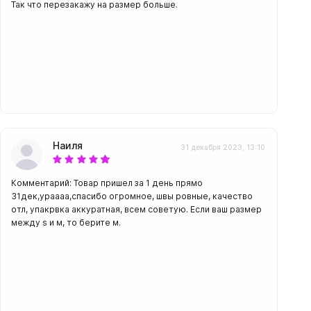
Так что перезакажу на размер больше.
Наиля
31 декабря 2023, 13:10
Комментарий: Товар пришел за 1 день прямо
31дек,ураааа,спасибо огромное, швы ровные, качество
отл, упакрвка аккуратная, всем советую. Если ваш размер
между s и м, то берите м.