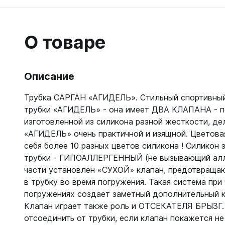
Гидрок
Матрасы
7 мм
Лини, к
Женские
Мячи
9-11 мм
Катушки
Короткие 
Нарукавн
О товаре
Женские
Лини
Моно 1-3
Насосы
Поддевк
Моно 5 м
Маски
Обувь д
Описание
Мужские
Головны
Неопрено
Поддевк
Нижнее 
Трубка САРГАН «АГИДЕЛЬ». Стильный спортивный
Носки пл
Груза, п
Сухие
Купальни
трубки «АГИДЕЛЬ» - она имеет ДВА КЛАПАНА - п
Шлепанц
Груза
Плавки м
изготовленной из силикона разной жесткости, де
Груза, п
Детали д
«АГИДЕЛЬ» очень практичной и изящной. Цветова
Шорты м
С собой
Груза по
себя более 10 разных цветов силикона ! Силикон 
Жилеты р
Очки сол
Грузовые
Носки
трубки - ГИПОАЛЛЕРГЕННЫЙ (не вызывающий алле
Куканы
части установлен «СУХОЙ» клапан, предотвраща
Грузы н
Носки то
Ножные г
в трубку во время погружения. Такая система при
Запчасти
Носки то
Пояса
погружениях создает заметный дополнительный 
Составно
Носки то
Разгрузк
Клапан играет также роль и ОТСЕКАТЕЛЯ БРЫЗГ.
Носки то
отсоединить от трубки, если клапан покажется н
Жилеты