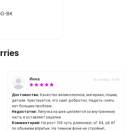
ой пяткой
Аккумуляторные
На батарейках
GG-BK
Налобные
иями
ом для носа
Фотоаппараты, видеок
тленными линзами
Фотоаппараты
rries
нструменты
Шлема
з ремешков
емешком для крепления на
руку
Инна
16 октября, 19:49
Достоинства:
Качество великолепное, материал, пошив,
детали. Чувствуется, что сшит добротно. Надеть-снять
нет больших проблем.
Недостатки:
Липучка на шее цепляется за внутреннюю
часть и оставляет зацепки.
Комментарий:
На рост 156 чуть длинноват, оГ 94, оБ 97
по объемам впритык. На темном фоне не стройнит,