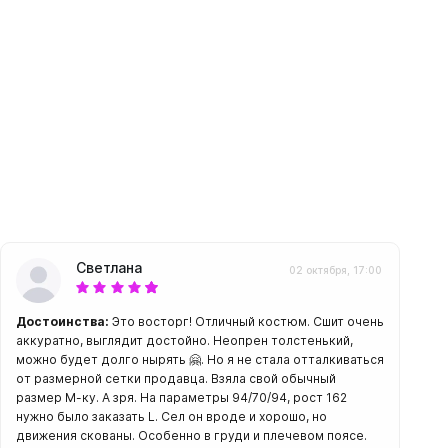
амеры
Светлана
02 октября, 17:00
Достоинства:
Это восторг! Отличный костюм. Сшит очень
аккуратно, выглядит достойно. Неопрен толстенький,
можно будет долго нырять 🤗. Но я не стала отталкиваться
от размерной сетки продавца. Взяла свой обычный
размер М-ку. А зря. На параметры 94/70/94, рост 162
нужно было заказать L. Сел он вроде и хорошо, но
движения скованы. Особенно в груди и плечевом поясе.