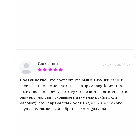
Светлана
07 октября, 17:57
Достоинства:
Это восторг! Это был бы лучший из 10-и
вариантов, которые я заказала на примерку. Качество
великолепное. ПлАчу, потому что не подошёл немного по
размеру, маловат, сковывает движения рук(в груди
маловат) . Мои параметры - рост 162, 94-70-94. У кого
грудь поменьше, нужно брать, не раздумывая