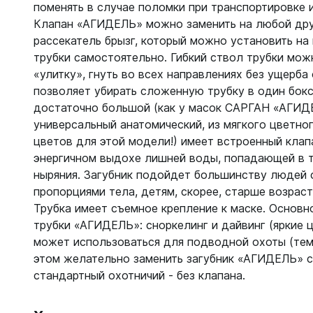
Жилеты
поменять в случае поломки при транспортировке 
Классиче
Клапан «АГИДЕЛЬ» можно заменить на любой дру
Запчаст
Тип - кры
рассекатель брызг, который можно установить на
Для арба
трубки самостоятельно. Гибкий ствол трубки мож
Запчаст
«улитку», гнуть во всех направлениях без ущерба
Для гид
Для жиле
позволяет убирать сложенную трубку в один бокс
Для ласт
достаточно большой (как у масок САРГАН «АГИДЕ
Для ласт
Для масо
универсальный анатомический, из мягкого цветног
Для масо
Для нож
цветов для этой модели!) имеет встроенный клап
Для регу
Для пнев
энергичном выдохе лишней воды, попадающей в т
Для труб
Для труб
ныряния. Загубник подойдет большинству людей 
Для фона
пропорциями тела, детям, скорее, старше возраст
Компьют
Трубка имеет съемное крепление к маске. Основн
Компьют
трубки «АГИДЕЛЬ»: сноркелинг и дайвинг (яркие ц
Ласты
Наручны
может использоваться для подводной охоты (темн
этом желательно заменить загубник «АГИДЕЛЬ» с
Длинные
Часы по
стандартный охотничий - без клапана.
Короткие
С закрыт