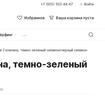
+7 (925) 502-44-47
Войти
Избранное
Ваша корзина пуста
ёрфинг
 2 клапана, темно-зеленый силикон/черный силикон
ейна
овок
на, темно-зеленый
BK
зацепы