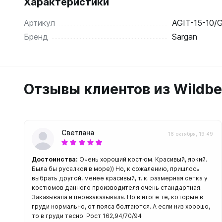
Характеристики
С открыт
Артикул
AGIT-15-10/
Маски
Бренд
Sargan
С диоптр
С клапан
С просве
Отзывы клиентов из Wildbe
Ножи, и
Ножи бе
Ножи с р
ногу или 
Светлана
16 октября, 19:49
Достоинства:
Очень хороший костюм. Красивый, яркий.
Была бы русалкой в море)) Но, к сожалению, пришлось
выбрать другой, менее красивый, т. к. размерная сетка у
костюмов данного производителя очень стандартная.
Заказывала и перезаказывала. Но в итоге те, которые в
груди нормально, от пояса болтаются. А если низ хорошо,
то в груди тесно. Рост 162,94/70/94