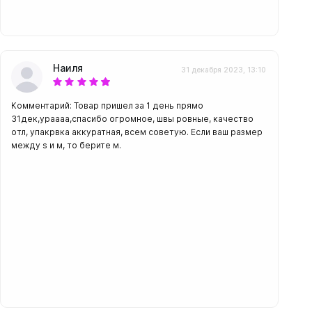
Наиля
31 декабря 2023, 13:10
Комментарий: Товар пришел за 1 день прямо
31дек,ураааа,спасибо огромное, швы ровные, качество
отл, упакрвка аккуратная, всем советую. Если ваш размер
между s и м, то берите м.