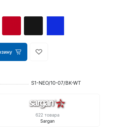
рзину
ометры)
S1-NEO/10-07/BK-WT
омпьютера
622 товара
Sargan