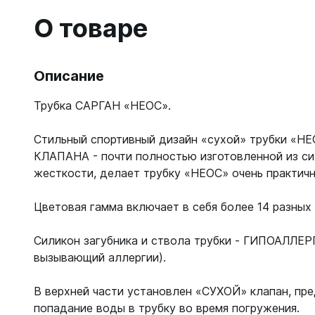
Гидрок
Матрасы
7 мм
О товаре
Лини, к
Женские
Мячи
9-11 мм
Катушки
Короткие 
Нарукавн
Женские
Лини
Моно 1-3
Насосы
Описание
Поддевк
Моно 5 м
Маски
Обувь д
Трубка САРГАН «НЕОС».
Мужские
Головны
Неопрено
Поддевк
Нижнее 
Стильный спортивный дизайн «сухой» трубки «НЕ
Носки пл
Груза, п
Сухие
Купальни
КЛАПАНА - почти полностью изготовленной из си
Шлепанц
Груза
Плавки м
жесткости, делает трубку «НЕОС» очень практичн
Груза, п
Детали д
Шорты м
С собой
Груза по
Жилеты р
Цветовая гамма включает в себя более 14 разных 
Очки сол
Грузовые
Носки
Куканы
Грузы н
Силикон загубника и ствола трубки - ГИПОАЛЛЕ
Носки то
Ножные г
вызывающий аллергии).
Запчасти
Носки то
Пояса
Составно
Носки то
Разгрузк
В верхней части установлен «СУХОЙ» клапан, п
Носки то
попадание воды в трубку во время погружения.
Жилеты