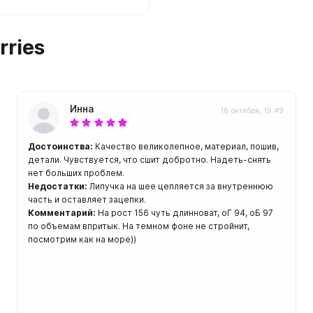
rries
Инна
16 октября, 19:49
Достоинства:
Качество великолепное, материал, пошив,
детали. Чувствуется, что сшит добротно. Надеть-снять
нет больших проблем.
Недостатки:
Липучка на шее цепляется за внутреннюю
часть и оставляет зацепки.
Комментарий:
На рост 156 чуть длинноват, оГ 94, оБ 97
по объемам впритык. На темном фоне не стройнит,
посмотрим как на море))