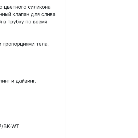
ой пяткой
Аккумуляторные
го цветного силикона
На батарейках
енный клапан для слива
 в трубку по время
Налобные
иями
ом для носа
Фотоаппараты, видеок
тленными линзами
 пропорциями тела,
Фотоаппараты
нструменты
Шлема
з ремешков
емешком для крепления на
инг и дайвинг.
руку
7/BK-WT