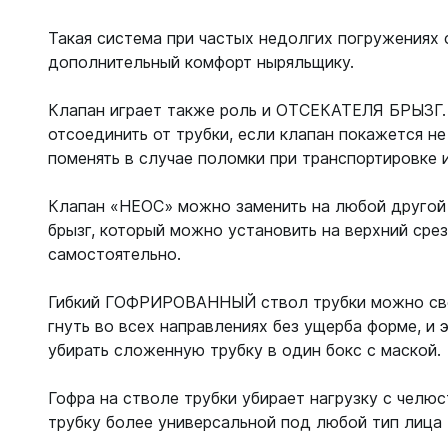
Жилеты
Классиче
Такая система при частых недолгих погружениях
Запчаст
Тип - кры
дополнительный комфорт ныряльщику.
Для арба
Запчаст
Для гид
Клапан играет также роль и ОТСЕКАТЕЛЯ БРЫЗГ.
Для жиле
отсоединить от трубки, если клапан покажется н
Для ласт
Для ласт
поменять в случае поломки при транспортировке 
Для масо
Для масо
Для нож
Клапан «НЕОС» можно заменить на любой другой 
Для регу
Для пнев
брызг, который можно установить на верхний срез
Для труб
Для труб
самостоятельно.
Для фона
Компьют
Гибкий ГОФРИРОВАННЫЙ ствол трубки можно свор
Компьют
гнуть во всех направлениях без ущерба форме, и 
Ласты
Наручны
убирать сложенную трубку в один бокс с маской.
Длинные
Часы по
Гофра на стволе трубки убирает нагрузку с чел
Короткие
трубку более универсальной под любой тип лица
С закрыт