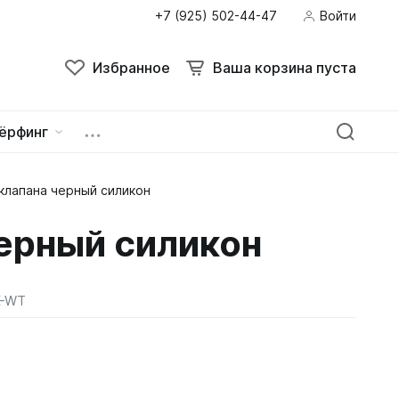
+7 (925) 502-44-47
Войти
Избранное
Ваша корзина пуста
ёрфинг
клапана черный силикон
ейна
овок
черный силикон
K-WT
зацепы