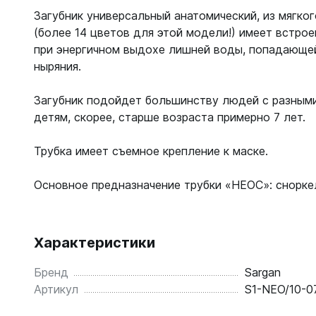
С открыт
Загубник универсальный анатомический, из мягко
(более 14 цветов для этой модели!) имеет встро
Маски
при энергичном выдохе лишней воды, попадающей
С диоптр
ныряния.
С клапан
С просве
Загубник подойдет большинству людей с разными
детям, скорее, старше возраста примерно 7 лет.
Ножи, и
Трубка имеет съемное крепление к маске.
Ножи бе
Ножи с р
Основное предназначение трубки «НЕОС»: сноркел
ногу или 
Характеристики
Бренд
Sargan
Артикул
S1-NEO/10-0