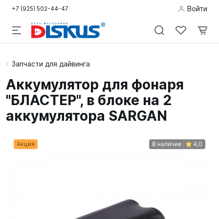
Войти
+7 (925) 502-44-47
Подводная
Запчасти для дайвинга
охота
Аккумулятор для фонаря
"БЛАСТЕР", в блоке на 2
Дайвинг
аккумулятора SARGAN
Снорклинг /
Пляж
Акция
В наличии
4,0
Фридайвинг
Детям
Бассейн