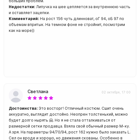
больших проблем.
Недостатки:
Липучка на шее цепляется за внутреннюю часть
и оставляет зацепки.
Комментарий:
На рост 156 чуть длинноват, оГ 94, оБ 97 по
объемам впритык. На темном фоне не стройнит, посмотрим
как на море))
Светлана
02 октября, 17:00
Достоинства:
Это восторг! Отличный костюм. Сшит очень
аккуратно, выглядит достойно. Неопрен толстенький, можно
будет долго нырять 🤗. Но я не стала отталкиваться от
размерной сетки продавца. Взяла свой обычный размер М-ку.
А зря. На параметры 94/70/94, рост 162 нужно было заказать L.
Сел он вроде и хорошо, но движения скованы. Особенно в