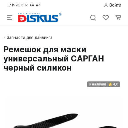
Войти
+7 (925) 502-44-47
Подводная
Запчасти для дайвинга
охота
Ремешок для маски
универсальный САРГАН
Дайвинг
черный силикон
Снорклинг /
Пляж
В наличии
4,0
Фридайвинг
Детям
Бассейн