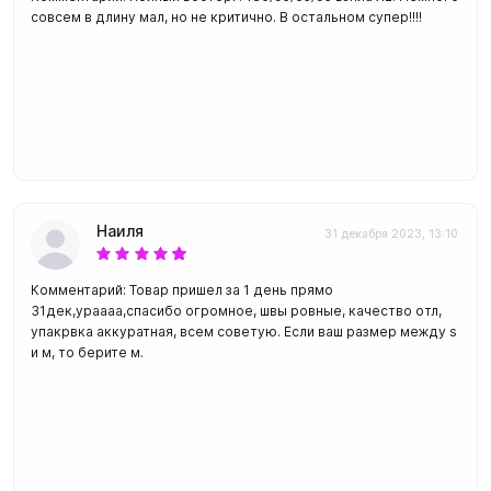
совсем в длину мал, но не критично. В остальном супер!!!!
Наиля
31 декабря 2023, 13:10
Комментарий: Товар пришел за 1 день прямо
31дек,ураааа,спасибо огромное, швы ровные, качество отл,
упакрвка аккуратная, всем советую. Если ваш размер между s
и м, то берите м.