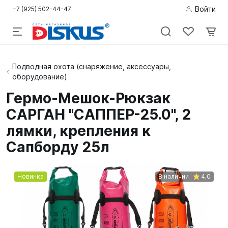
Войти
+7 (925) 502-44-47
Подводная
Подводная охота (снаряжение, аксессуары,
оборудование)
охота
Гермо-Мешок-Рюкзак
Дайвинг
САРГАН "САППЕР-25.0", 2
Снорклинг /
лямки, крепления к
Пляж
Сапборду 25л
Фридайвинг
Новинка
В наличии
4,0
Детям
Бассейн