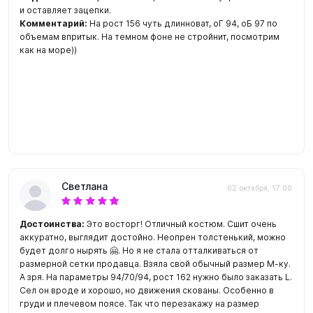
и оставляет зацепки.
Комментарий:
На рост 156 чуть длинноват, оГ 94, оБ 97 по
объемам впритык. На темном фоне не стройнит, посмотрим
как на море))
Светлана
02 октября, 17:00
Достоинства:
Это восторг! Отличный костюм. Сшит очень
аккуратно, выглядит достойно. Неопрен толстенький, можно
будет долго нырять 🤗. Но я не стала отталкиваться от
размерной сетки продавца. Взяла свой обычный размер М-ку.
А зря. На параметры 94/70/94, рост 162 нужно было заказать L.
Сел он вроде и хорошо, но движения скованы. Особенно в
груди и плечевом поясе. Так что перезакажу на размер