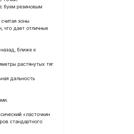
 с буем резиновым
 считая зоны
, что дает отличные
назад, ближе к
иметры растянутых тяг
ьная дальность
ми.
ссический «ласточкин
тров стандартного