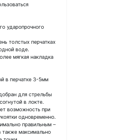
ой пяткой
ользоваться
Аккумуляторные
На батарейках
Налобные
иями
ого ударопрочного
ом для носа
Фотоаппараты, видеок
ень толстых перчатках
тленными линзами
Фотоаппараты
одной воде.
олее мягкая накладка
нструменты
Шлема
з ремешков
емешком для крепления на
ой в перчатке 3-5мм
руку
одобран для стрельбы
согнутой в локте.
ает возможность при
рукоятки одновременно.
симально правильным –
 а также максимально
 точки.