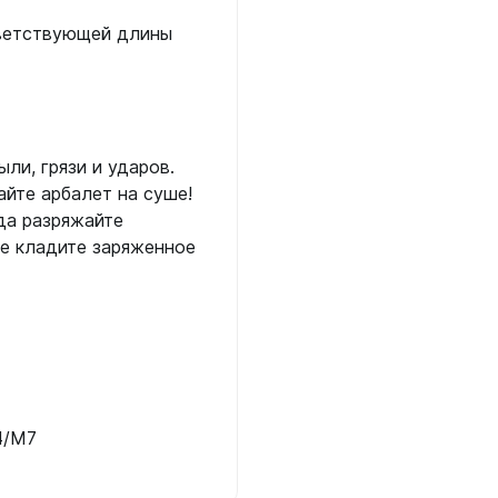
тветствующей длины
ыли, грязи и ударов.
айте арбалет на суше!
гда разряжайте
не кладите заряженное
4/M7