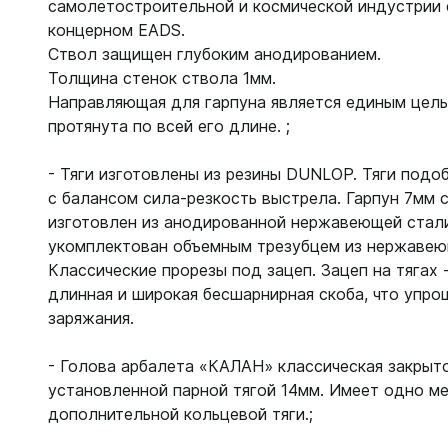
Жилеты
самолетостроительной и космической индустрии
Классиче
концерном EADS.
Запчаст
Тип - кры
Ствол защищен глубоким анодированием.
Толщина стенок ствола 1мм.
Для арба
Запчаст
Направляющая для гарпуна является единым цел
Для гид
протянута по всей его длине. ;
Для жиле
Для ласт
Для ласт
Для масо
- Тяги изготовлены из резины DUNLOP. Тяги подо
Для масо
Для нож
с балансом сила-резкость выстрела. Гарпун 7мм 
Для регу
Для пнев
изготовлен из анодированной нержавеющей стали
Для труб
укомплектован объемным трезубцем из нержавею
Для труб
Для фона
Классические прорезы под зацеп. Зацеп на тягах 
Компьют
длинная и широкая бесшарнирная скоба, что упро
Компьют
заряжания.
Ласты
Наручны
- Голова арбалета «КАЛАН» классическая закрыто
Длинные
Часы по
установленной парной тягой 14мм. Имеет одно м
Короткие
дополнительной кольцевой тяги.;
С закрыт