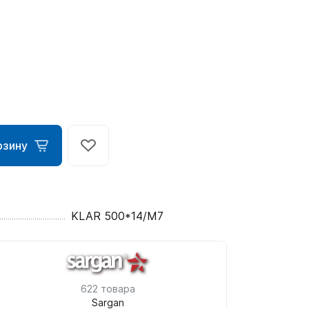
рзину
ометры)
KLAR 500*14/M7
омпьютера
622 товара
Sargan