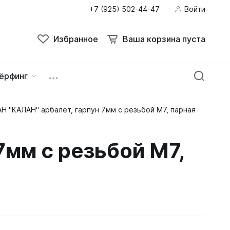
+7 (925) 502-44-47
Войти
Избранное
Ваша корзина пуста
ёрфинг
Н "КАЛАН" арбалет, гарпун 7мм с резьбой М7, парная
ейна
овок
7мм с резьбой М7,
зацепы