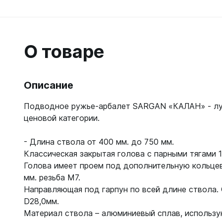
Гидрок
Матрасы
7 мм
Лини, к
Женские
Мячи
9-11 мм
Катушки
Короткие 
Нарукавн
Женские
Лини
О товаре
Моно 1-3
Насосы
Поддевк
Моно 5 м
Маски
Обувь д
Мужские
Головны
Описание
Неопрено
Поддевк
Нижнее 
Носки пл
Груза, п
Сухие
Купальни
Подводное ружье-арбалет SARGAN «КАЛАН» - лу
Шлепанц
Груза
ценовой категории.
Плавки м
Груза, п
Детали д
Шорты м
С собой
Груза по
- Длина ствола от 400 мм. до 750 мм.
Жилеты р
Очки сол
Классическая закрытая голова с парными тягами 
Грузовые
Носки
Куканы
Голова имеет проем под дополнительную кольцев
Грузы н
Носки то
Ножные г
мм. резьба М7.
Запчасти
Носки то
Пояса
Направляющая под гарпун по всей длине ствола.
Составно
Носки то
Разгрузк
D28,0мм.
Носки то
Материал ствола – алюминиевый сплав, использ
Жилеты