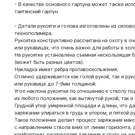
С открыт
- В качестве основного гарпуна может также исп
таитянский гарпун
Маски
С диоптр
- Детали рукояти и голова изготовлены из силов
технополимера.
С клапан
Рукоятка конструктивно рассчитана на охоту в оч
С просве
или рукавицах, что очень важно для работы в хол
На рукоятке установлена съемная нескользящая б
Ножи, и
(может быть разных цветов).
Ножи бе
Накладка имеет ребра противоскольжения.
Ножи с р
Отлично удерживается как голой рукой, так и рук
ногу или 
или рукавице до 7-9мм толщиной.
Угол наклона рукоятки по отношению к стволу п
из любого положения, как вытянутой рукой, так и 
Грудной упор умеренной площади и длины, что д
заряжании упираться в грудь и упором, и пяткой 
Такое положение делает процесс заряжания мак
с направлением ствола вниз от линии горизонта,
комфортным, распределяя давление в грудь на две