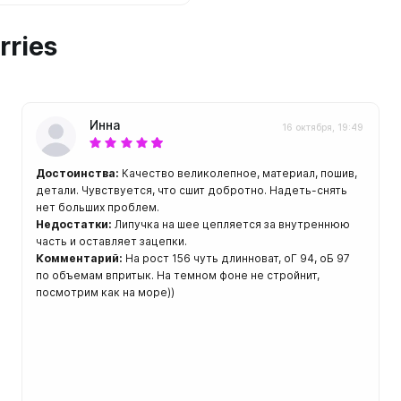
rries
Инна
16 октября, 19:49
Достоинства:
Качество великолепное, материал, пошив,
детали. Чувствуется, что сшит добротно. Надеть-снять
нет больших проблем.
Недостатки:
Липучка на шее цепляется за внутреннюю
часть и оставляет зацепки.
Комментарий:
На рост 156 чуть длинноват, оГ 94, оБ 97
по объемам впритык. На темном фоне не стройнит,
посмотрим как на море))