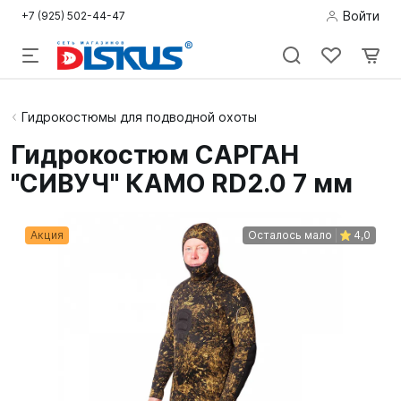
Войти
+7 (925) 502-44-47
Подводная
Гидрокостюмы для подводной охоты
охота
Гидрокостюм САРГАН
"СИВУЧ" КАМО RD2.0 7 мм
Дайвинг
Снорклинг /
Акция
Осталось мало
4,0
Пляж
Фридайвинг
Детям
Бассейн