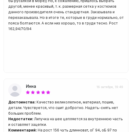
бы русалкой в море)) Но, к сожалению, пришлось выбрать
другой, менее красивый, т. к. размерная сетка у костюмов
данного производителя очень стандартная. Заказывала и
перезаказывала. Но в итоге те, которые в груди нормально, от
пояса болтаются. А если низ хорошо, то в груди тесно. Рост
162,94/70/94
Инна
16 октября, 19:49
Достоинства:
Качество великолепное, материал, пошив,
детали. Чувствуется, что сшит добротно. Надеть-снять нет
больших проблем.
Недостатки:
Липучка на шее цепляется за внутреннюю часть
и оставляет зацепки.
Комментарий:
На рост 156 чуть длинноват, оГ 94, оБ 97 по