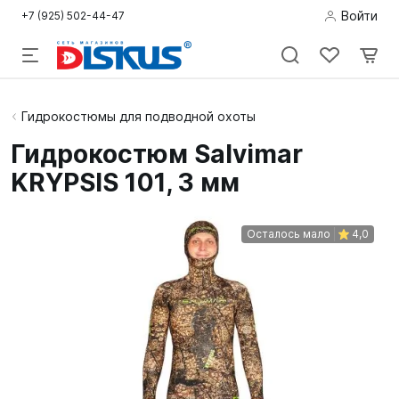
Войти
+7 (925) 502-44-47
Подводная
Гидрокостюмы для подводной охоты
охота
Гидрокостюм Salvimar
KRYPSIS 101, 3 мм
Дайвинг
Снорклинг /
Осталось мало
4,0
Пляж
Фридайвинг
Детям
Бассейн