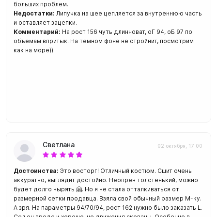
больших проблем.
Недостатки:
Липучка на шее цепляется за внутреннюю часть
и оставляет зацепки.
Комментарий:
На рост 156 чуть длинноват, оГ 94, оБ 97 по
объемам впритык. На темном фоне не стройнит, посмотрим
как на море))
Светлана
02 октября, 17:00
Достоинства:
Это восторг! Отличный костюм. Сшит очень
аккуратно, выглядит достойно. Неопрен толстенький, можно
будет долго нырять 🤗. Но я не стала отталкиваться от
размерной сетки продавца. Взяла свой обычный размер М-ку.
А зря. На параметры 94/70/94, рост 162 нужно было заказать L.
Сел он вроде и хорошо, но движения скованы. Особенно в