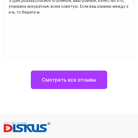
31дек,ураааа,спасибо огромное, швы ровные, качество отл,
упакрвка аккуратная, всем советую. Если ваш размер между s
и м, то берите м.
Смотреть все отзывы