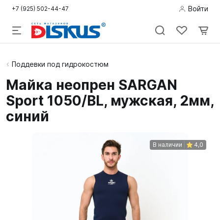
Войти
+7 (925) 502-44-47
Подводная
Поддевки под гидрокостюм
охота
Майка неопрен SARGAN
Sport 1050/BL, мужская, 2мм,
Дайвинг
синий
Снорклинг /
Пляж
В наличии
4,0
Фридайвинг
Детям
Бассейн