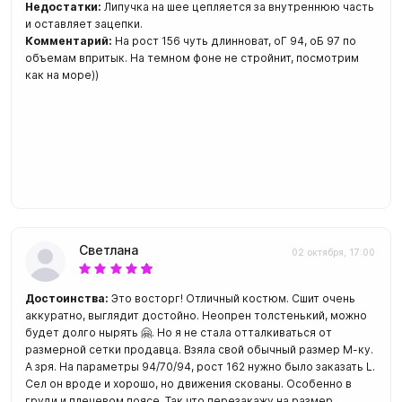
Недостатки:
Липучка на шее цепляется за внутреннюю часть
и оставляет зацепки.
Комментарий:
На рост 156 чуть длинноват, оГ 94, оБ 97 по
объемам впритык. На темном фоне не стройнит, посмотрим
как на море))
Светлана
02 октября, 17:00
Достоинства:
Это восторг! Отличный костюм. Сшит очень
аккуратно, выглядит достойно. Неопрен толстенький, можно
будет долго нырять 🤗. Но я не стала отталкиваться от
размерной сетки продавца. Взяла свой обычный размер М-ку.
А зря. На параметры 94/70/94, рост 162 нужно было заказать L.
Сел он вроде и хорошо, но движения скованы. Особенно в
груди и плечевом поясе. Так что перезакажу на размер