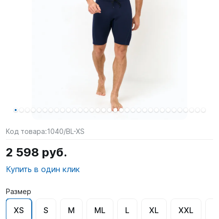
SUP-
сёрфинг
Подарочные
Карты
Бренды
Акции
Код товара:
1040/BL-XS
2 598 руб.
Купить в один клик
Размер
XS
S
M
ML
L
XL
XXL
X