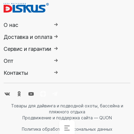
О нас
Доставка и оплата
Сервис и гарантии
Опт
Контакты
Товары для дайвинга и подводной охоты, бассейна и
пляжного отдыха
Продвижение и поддержка сайта — QUON
Политика обработки персональных данных
Аксессуары
Аксессуары
Буй
Аксессуары
Гидрокостюмы
Гидрокостюмы
Гермопродукция
Ножи,
Ласты
Спасательные
Очки
Обувь
Снаряжение
Комбинезоны