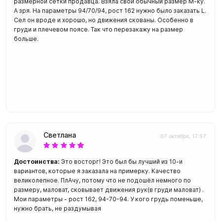
размерной сетки продавца. Взяла свой обычный размер М-ку.
А зря. На параметры 94/70/94, рост 162 нужно было заказать L.
Сел он вроде и хорошо, но движения скованы. Особенно в
груди и плечевом поясе. Так что перезакажу на размер
больше.
Светлана
07 октября, 17:57
Достоинства:
Это восторг! Это был бы лучший из 10-и
вариантов, которые я заказала на примерку. Качество
великолепное. ПлАчу, потому что не подошёл немного по
размеру, маловат, сковывает движения рук(в груди маловат) .
Мои параметры - рост 162, 94-70-94. У кого грудь поменьше,
нужно брать, не раздумывая