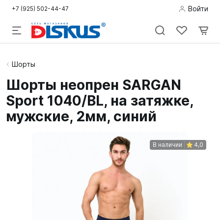
Войти
+7 (925) 502-44-47
Подводная
Шорты
охота
Шорты неопрен SARGAN
Sport 1040/BL, на затяжке,
Дайвинг
мужские, 2мм, синий
Снорклинг /
Пляж
В наличии
4,0
Фридайвинг
Детям
Бассейн