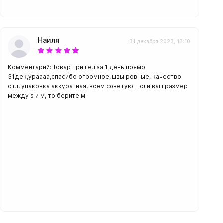
Наиля
31 декабря 2023, 13:10
Комментарий: Товар пришел за 1 день прямо
31дек,ураааа,спасибо огромное, швы ровные, качество
отл, упакрвка аккуратная, всем советую. Если ваш размер
между s и м, то берите м.