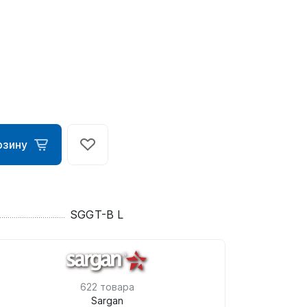
рзину
ометры)
SGGT-B L
омпьютера
622 товара
Sargan