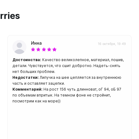
ой пяткой
Аккумуляторные
На батарейках
rries
Налобные
иями
ом для носа
Фотоаппараты, видеок
тленными линзами
Инна
16 октября, 19:49
Фотоаппараты
нструменты
Шлема
Достоинства:
Качество великолепное, материал, пошив,
з ремешков
детали. Чувствуется, что сшит добротно. Надеть-снять
нет больших проблем.
емешком для крепления на
Недостатки:
Липучка на шее цепляется за внутреннюю
руку
часть и оставляет зацепки.
Комментарий:
На рост 156 чуть длинноват, оГ 94, оБ 97
по объемам впритык. На темном фоне не стройнит,
посмотрим как на море))