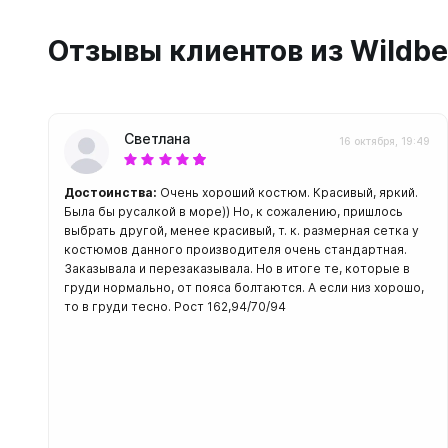
С открыт
Отзывы клиентов из Wildbe
Маски
С диоптр
С клапан
С просве
Светлана
16 октября, 19:49
Ножи, и
Достоинства:
Очень хороший костюм. Красивый, яркий.
Была бы русалкой в море)) Но, к сожалению, пришлось
Ножи бе
выбрать другой, менее красивый, т. к. размерная сетка у
Ножи с р
костюмов данного производителя очень стандартная.
ногу или 
Заказывала и перезаказывала. Но в итоге те, которые в
груди нормально, от пояса болтаются. А если низ хорошо,
то в груди тесно. Рост 162,94/70/94