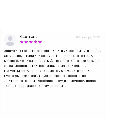
амеры
Светлана
02 октября, 17:00
Достоинства:
Это восторг! Отличный костюм. Сшит очень
аккуратно, выглядит достойно. Неопрен толстенький,
можно будет долго нырять 🤗. Но я не стала отталкиваться
от размерной сетки продавца. Взяла свой обычный
размер М-ку. А зря. На параметры 94/70/94, рост 162
нужно было заказать L. Сел он вроде и хорошо, но
движения скованы. Особенно в груди и плечевом поясе.
Так что перезакажу на размер больше.