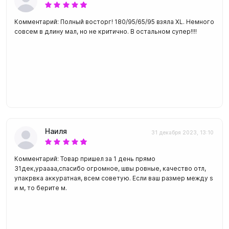
Комментарий: Полный восторг! 180/95/65/95 взяла XL. Немного
совсем в длину мал, но не критично. В остальном супер!!!!
Наиля
31 декабря 2023, 13:10
Комментарий: Товар пришел за 1 день прямо
31дек,ураааа,спасибо огромное, швы ровные, качество отл,
упакрвка аккуратная, всем советую. Если ваш размер между s
и м, то берите м.