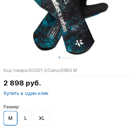
SUP-
сёрфинг
Подарочные
Карты
Бренды
Акции
Код товара:
SGG01-2/Camo/09BG M
2 898 руб.
Купить в один клик
Размер
M
L
XL