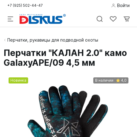
Войти
+7 (925) 502-44-47
Подводная
Перчатки, рукавицы для подводной охоты
охота
Перчатки "КАЛАН 2.0" камо
GalaxyAPE/09 4,5 мм
Дайвинг
Снорклинг /
Новинка
В наличии
4,0
Пляж
Фридайвинг
Детям
Бассейн