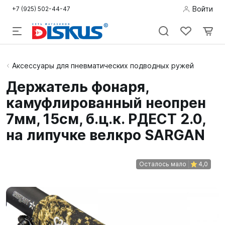
Войти
+7 (925) 502-44-47
Подводная
Аксессуары для пневматических подводных ружей
охота
Держатель фонаря,
камуфлированный неопрен
Дайвинг
7мм, 15см, б.ц.к. РДЕСТ 2.0,
Снорклинг /
на липучке велкро SARGAN
Пляж
Фридайвинг
Осталось мало
4,0
Детям
Бассейн