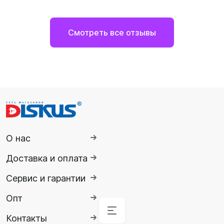
Смотреть все отзывы
О нас
Доставка и оплата
Сервис и гарантии
Опт
Контакты
Аксессуары
Аксессуары
Буй
Аксессуары
Гидрокостюмы
Гидрокостюмы
Гермопродукция
Ножи,
Ласты
Спасательные
Очки
Обувь
Снаряжение
Комбинезоны