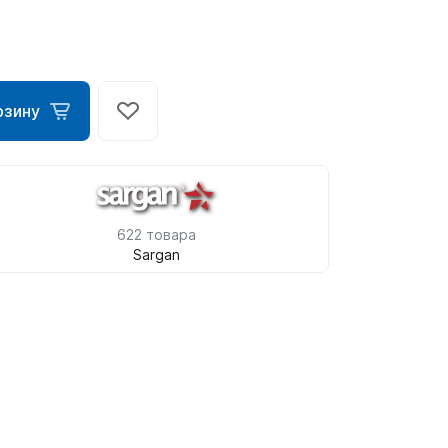
рзину
622 товара
Sargan
ометры)
омпьютера