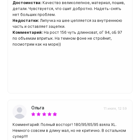
ой пяткой
Достоинства:
Качество великолепное, материал, пошив,
Аккумуляторные
детали. Чувствуется, что сшит добротно. Надеть-снять
На батарейках
нет больших проблем.
Недостатки:
Липучка на шее цепляется за внутреннюю
Налобные
иями
часть и оставляет зацепки.
Комментарий:
На рост 156 чуть длинноват, оГ 94, оБ 97
ом для носа
Фотоаппараты, видеок
по объемам впритык. На темном фоне не стройнит,
тленными линзами
посмотрим как на море))
Фотоаппараты
нструменты
Шлема
з ремешков
емешком для крепления на
руку
Ольга
11 июля, 12:59
Комментарий: Полный восторг! 180/95/65/95 взяла XL.
Немного совсем в длину мал, но не критично. В остальном
супер!!!!