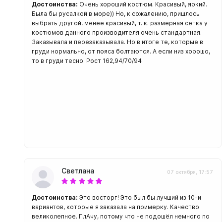
С открыт
Достоинства:
Очень хороший костюм. Красивый, яркий.
Была бы русалкой в море)) Но, к сожалению, пришлось
выбрать другой, менее красивый, т. к. размерная сетка у
Маски
костюмов данного производителя очень стандартная.
С диоптр
Заказывала и перезаказывала. Но в итоге те, которые в
груди нормально, от пояса болтаются. А если низ хорошо,
С клапан
то в груди тесно. Рост 162,94/70/94
С просве
Ножи, и
Ножи бе
Ножи с р
ногу или 
Светлана
07 октября, 17:57
Достоинства:
Это восторг! Это был бы лучший из 10-и
вариантов, которые я заказала на примерку. Качество
великолепное. ПлАчу, потому что не подошёл немного по