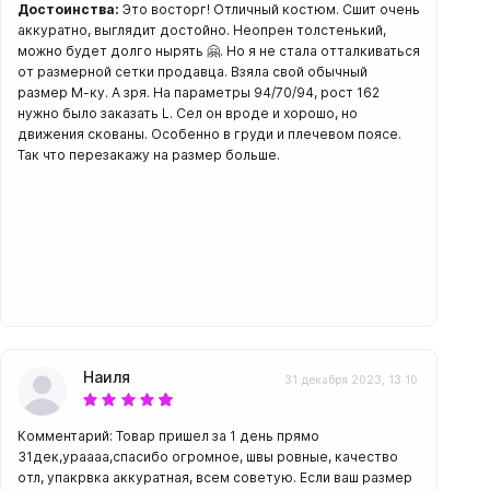
Достоинства:
Это восторг! Отличный костюм. Сшит очень
аккуратно, выглядит достойно. Неопрен толстенький,
можно будет долго нырять 🤗. Но я не стала отталкиваться
от размерной сетки продавца. Взяла свой обычный
размер М-ку. А зря. На параметры 94/70/94, рост 162
нужно было заказать L. Сел он вроде и хорошо, но
амеры
движения скованы. Особенно в груди и плечевом поясе.
Так что перезакажу на размер больше.
Наиля
31 декабря 2023, 13:10
Комментарий: Товар пришел за 1 день прямо
31дек,ураааа,спасибо огромное, швы ровные, качество
отл, упакрвка аккуратная, всем советую. Если ваш размер