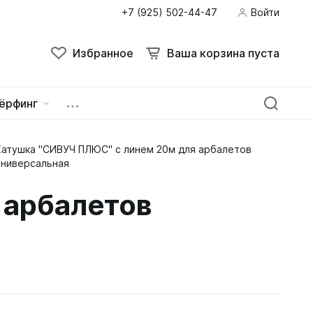
+7 (925) 502-44-47
Войти
Избранное
Ваша корзина пуста
ёрфинг
Катушка "СИВУЧ ПЛЮС" с линем 20м для арбалетов
ейна
овок
универсальная
 арбалетов
зацепы