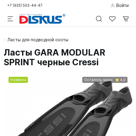
Войти
+7 (925) 502-44-47
Подводная
Ласты для подводной охоты
охота
Ласты GARA MODULAR
SPRINT черные Cressi
Дайвинг
Снорклинг /
Новинка
Осталось мало
4,0
Пляж
Фридайвинг
Детям
Бассейн