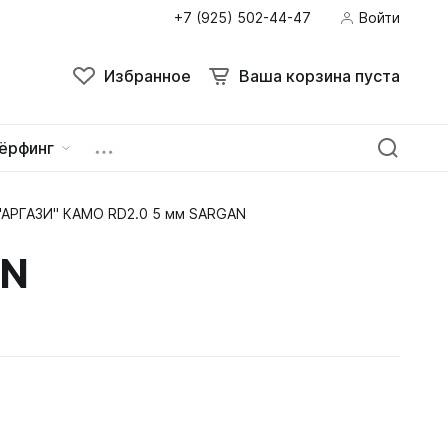
+7 (925) 502-44-47
Войти
Избранное
Ваша корзина пуста
ёрфинг
"АРГАЗИ" КАМО RD2.0 5 мм SARGAN
ейна
овок
AN
зацепы