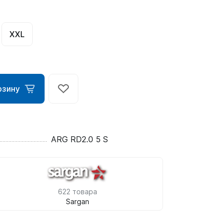
XXL
рзину
ометры)
ARG RD2.0 5 S
омпьютера
622 товара
Sargan