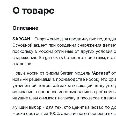
Гидрок
Матрасы
7 мм
О товаре
Лини, к
Женские
Мячи
9-11 мм
Катушки
Короткие 
Нарукавн
Женские
Лини
Моно 1-3
Насосы
Описание
Поддевк
Моно 5 м
Маски
Обувь д
SARGAN
- Снаряжение для продвинутых подводн
Мужские
Головны
Неопрено
Основной акцент при создании снаряжения делает
Поддевк
Нижнее 
поскольку в России отличные от других условия 
Носки пл
Груза, п
Сухие
Купальни
снаряжению Sargan быть более долговечным, в от
Шлепанц
Груза
Плавки м
аналогов.
Груза, п
Детали д
Шорты м
С собой
Новые носки от фирмы Sargan модель
"Аргази"
от
Груза по
Жилеты р
Очки сол
новыми решениями в производстве носок, это ори
Грузовые
Носки
Куканы
удлинённой подошвой захватывающей пятку ,что 
Грузы н
Носки то
Ножные г
истирание в процессе использования в проблемны
Запчасти
Носки то
Пояса
идущие швы снимают нагрузку в процессе одевани
Составно
Носки то
Разгрузк
Лучший выбор - для тех, кто ценит качество по д
Носки то
Носки состоят из 100% эластичного неопрена выс
Жилеты