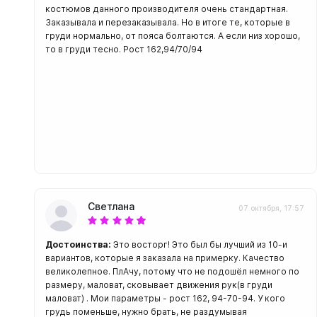
костюмов данного производителя очень стандартная.
Заказывала и перезаказывала. Но в итоге те, которые в
груди нормально, от пояса болтаются. А если низ хорошо,
то в груди тесно. Рост 162,94/70/94
Светлана
07 октября, 17:57
Достоинства:
Это восторг! Это был бы лучший из 10-и
вариантов, которые я заказала на примерку. Качество
великолепное. ПлАчу, потому что не подошёл немного по
размеру, маловат, сковывает движения рук(в груди
маловат) . Мои параметры - рост 162, 94-70-94. У кого
грудь поменьше, нужно брать, не раздумывая