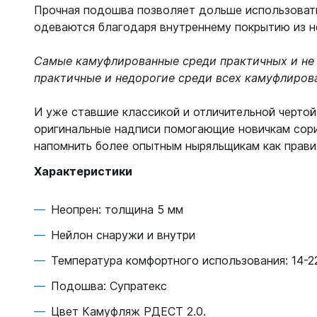
Жилеты
Прочная подошва позволяет дольше использовать
Классиче
одеваются благодаря внутреннему покрытию из н
Запчаст
Тип - кры
Для арба
Самые камуфлированные среди практичных и не 
Запчаст
Для гид
практичные и недорогие среди всех камуфлиров
Для жиле
Для ласт
Для ласт
И уже ставшие классикой и отличительной чертой
Для масо
оригинальные надписи помогающие новичкам сори
Для масо
Для нож
напомнить более опытным ныряльщикам как прави
Для регу
Для пнев
Для труб
Характеристики
Для труб
Для фона
Компьют
Неопрен: толщина 5 мм
Компьют
Нейлон снаружи и внутри
Ласты
Наручны
Температура комфортного использования: 14-2
Длинные
Часы по
Короткие
Подошва: Супратекс
С закрыт
Цвет Камуфляж РДЕСТ 2.0.