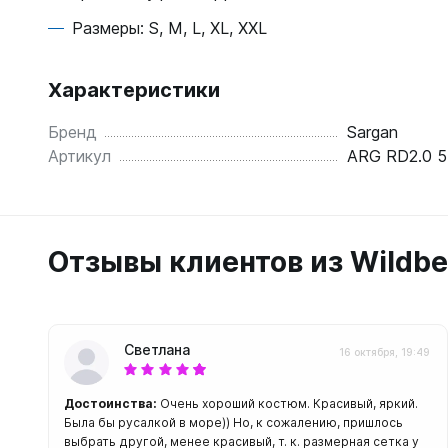
С открыт
Размеры: S, M, L, XL, XXL
Маски
С диоптр
Характеристики
С клапан
Бренд
Sargan
С просве
Артикул
ARG RD2.0 5
Ножи, и
Ножи бе
Ножи с р
Отзывы клиентов из Wildbe
ногу или 
Светлана
16 октября, 19:49
Достоинства:
Очень хороший костюм. Красивый, яркий.
Была бы русалкой в море)) Но, к сожалению, пришлось
выбрать другой, менее красивый, т. к. размерная сетка у