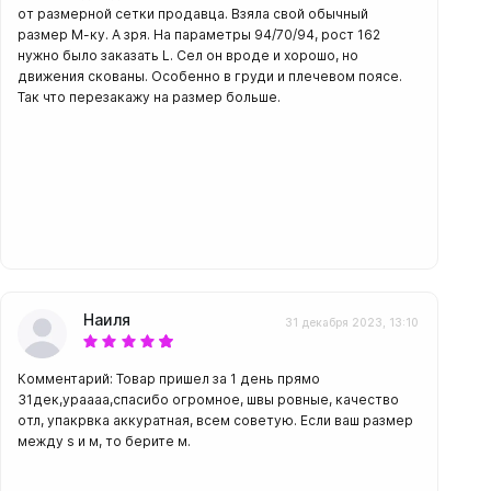
от размерной сетки продавца. Взяла свой обычный
размер М-ку. А зря. На параметры 94/70/94, рост 162
нужно было заказать L. Сел он вроде и хорошо, но
движения скованы. Особенно в груди и плечевом поясе.
Так что перезакажу на размер больше.
Наиля
31 декабря 2023, 13:10
Комментарий: Товар пришел за 1 день прямо
31дек,ураааа,спасибо огромное, швы ровные, качество
отл, упакрвка аккуратная, всем советую. Если ваш размер
между s и м, то берите м.