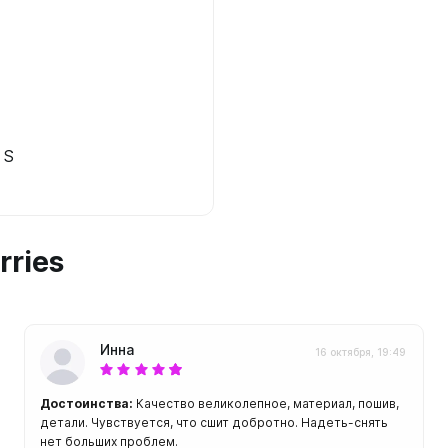
ой пяткой
Аккумуляторные
На батарейках
Налобные
иями
ом для носа
Фотоаппараты, видеок
тленными линзами
Фотоаппараты
 S
нструменты
Шлема
з ремешков
емешком для крепления на
rries
руку
Инна
16 октября, 19:49
Достоинства:
Качество великолепное, материал, пошив,
детали. Чувствуется, что сшит добротно. Надеть-снять
нет больших проблем.