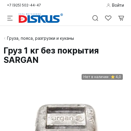
Войти
+7 (925) 502-44-47
Подводная
Груза, пояса, разгрузки и куканы
охота
Груз 1 кг без покрытия
SARGAN
Дайвинг
Снорклинг /
Нет в наличии
4,0
Пляж
Фридайвинг
Детям
Бассейн