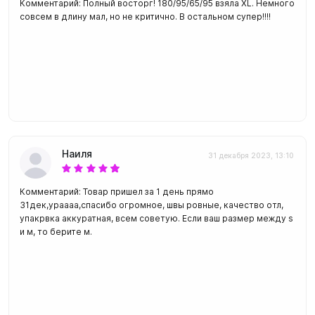
Комментарий: Полный восторг! 180/95/65/95 взяла XL. Немного
совсем в длину мал, но не критично. В остальном супер!!!!
Наиля
31 декабря 2023, 13:10
Комментарий: Товар пришел за 1 день прямо
31дек,ураааа,спасибо огромное, швы ровные, качество отл,
упакрвка аккуратная, всем советую. Если ваш размер между s
и м, то берите м.