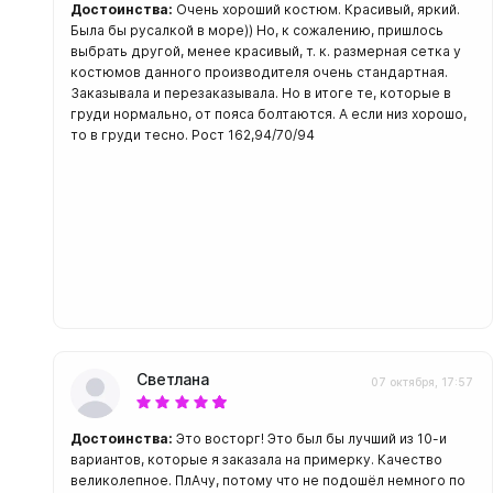
С открыт
Достоинства:
Очень хороший костюм. Красивый, яркий.
Была бы русалкой в море)) Но, к сожалению, пришлось
выбрать другой, менее красивый, т. к. размерная сетка у
Маски
костюмов данного производителя очень стандартная.
С диоптр
Заказывала и перезаказывала. Но в итоге те, которые в
груди нормально, от пояса болтаются. А если низ хорошо,
С клапан
то в груди тесно. Рост 162,94/70/94
С просве
Ножи, и
Ножи бе
Ножи с р
ногу или 
Светлана
07 октября, 17:57
Достоинства:
Это восторг! Это был бы лучший из 10-и
вариантов, которые я заказала на примерку. Качество
великолепное. ПлАчу, потому что не подошёл немного по