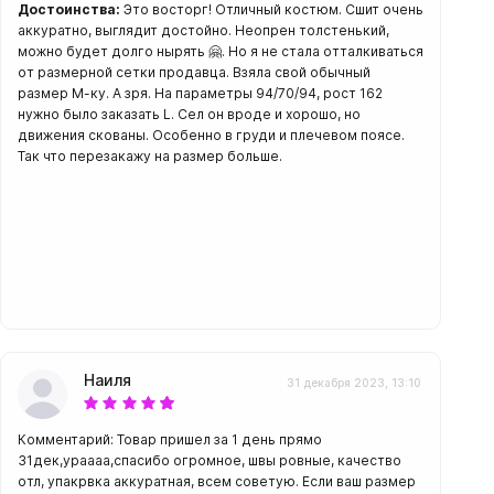
Достоинства:
Это восторг! Отличный костюм. Сшит очень
аккуратно, выглядит достойно. Неопрен толстенький,
можно будет долго нырять 🤗. Но я не стала отталкиваться
от размерной сетки продавца. Взяла свой обычный
размер М-ку. А зря. На параметры 94/70/94, рост 162
нужно было заказать L. Сел он вроде и хорошо, но
амеры
движения скованы. Особенно в груди и плечевом поясе.
Так что перезакажу на размер больше.
Наиля
31 декабря 2023, 13:10
Комментарий: Товар пришел за 1 день прямо
31дек,ураааа,спасибо огромное, швы ровные, качество
отл, упакрвка аккуратная, всем советую. Если ваш размер