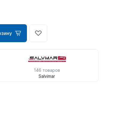
рзину
146 товаров
Salvimar
ометры)
омпьютера