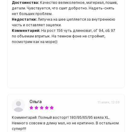
ой пяткой
Достоинства:
Качество великолепное, материал, пошив,
Аккумуляторные
детали. Чувствуется, что сшит добротно. Надеть-снять
На батарейках
нет больших проблем.
Недостатки:
Липучка на шее цепляется за внутреннюю
Налобные
иями
часть и оставляет зацепки.
Комментарий:
На рост 156 чуть длинноват, оГ 94, оБ 97
ом для носа
Фотоаппараты, видеок
по объемам впритык. На темном фоне не стройнит,
тленными линзами
посмотрим как на море))
Фотоаппараты
нструменты
Шлема
з ремешков
емешком для крепления на
руку
Ольга
11 июля, 12:59
Комментарий: Полный восторг! 180/95/65/95 взяла XL.
Немного совсем в длину мал, но не критично. В остальном
супер!!!!