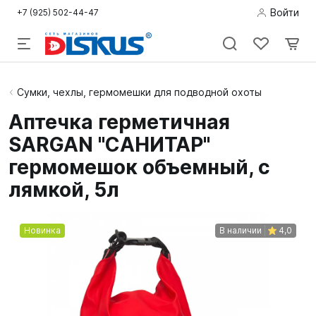
Войти
+7 (925) 502-44-47
Подводная
Сумки, чехлы, гермомешки для подводной охоты
охота
Аптечка герметичная
SARGAN "САНИТАР"
Дайвинг
гермомешок объемный, с
Снорклинг /
лямкой, 5л
Пляж
Фридайвинг
Новинка
В наличии
4,0
Детям
Бассейн