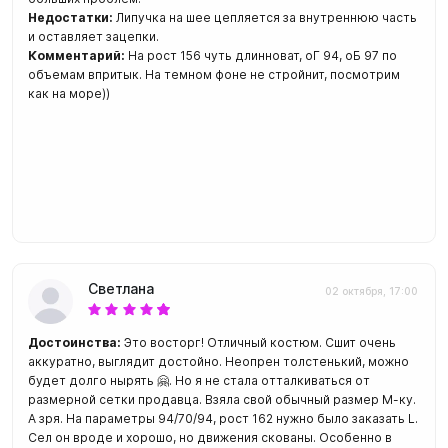
Недостатки:
Липучка на шее цепляется за внутреннюю часть
и оставляет зацепки.
Комментарий:
На рост 156 чуть длинноват, оГ 94, оБ 97 по
объемам впритык. На темном фоне не стройнит, посмотрим
как на море))
Светлана
02 октября, 17:00
Достоинства:
Это восторг! Отличный костюм. Сшит очень
аккуратно, выглядит достойно. Неопрен толстенький, можно
будет долго нырять 🤗. Но я не стала отталкиваться от
размерной сетки продавца. Взяла свой обычный размер М-ку.
А зря. На параметры 94/70/94, рост 162 нужно было заказать L.
Сел он вроде и хорошо, но движения скованы. Особенно в