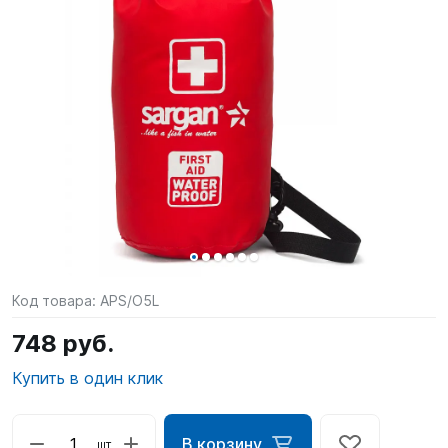
SUP-
сёрфинг
Подарочные
Карты
Бренды
Акции
Код товара:
APS/O5L
748 руб.
Купить в один клик
В корзину
шт