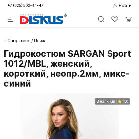
Войти
+7 (925) 502-44-47
Подводная
Снорклинг / Пляж
охота
Гидрокостюм SARGAN Sport
1012/MBL, женский,
Дайвинг
короткий, неопр.2мм, микс-
Снорклинг /
синий
Пляж
Фридайвинг
В наличии
4,0
Детям
Бассейн