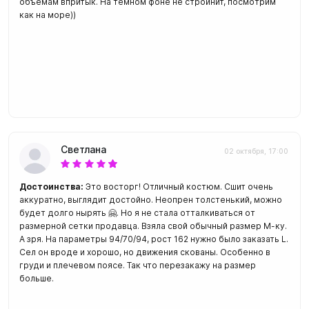
объемам впритык. На темном фоне не стройнит, посмотрим
как на море))
Светлана
02 октября, 17:00
Достоинства:
Это восторг! Отличный костюм. Сшит очень
аккуратно, выглядит достойно. Неопрен толстенький, можно
будет долго нырять 🤗. Но я не стала отталкиваться от
размерной сетки продавца. Взяла свой обычный размер М-ку.
А зря. На параметры 94/70/94, рост 162 нужно было заказать L.
Сел он вроде и хорошо, но движения скованы. Особенно в
груди и плечевом поясе. Так что перезакажу на размер
больше.