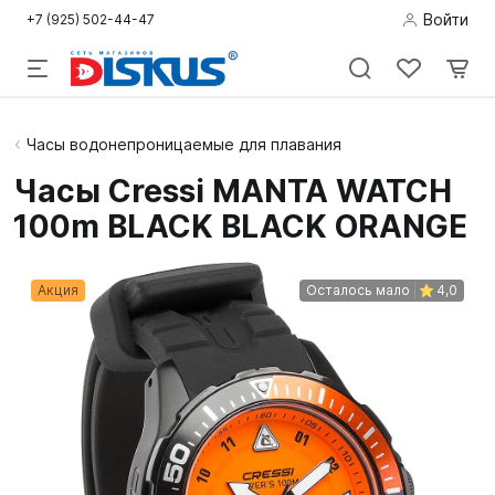
Войти
+7 (925) 502-44-47
Подводная
Часы водонепроницаемые для плавания
охота
Часы Cressi MANTA WATCH
100m BLACK BLACK ORANGE
Дайвинг
Снорклинг /
Акция
Осталось мало
4,0
Пляж
Фридайвинг
Детям
Бассейн