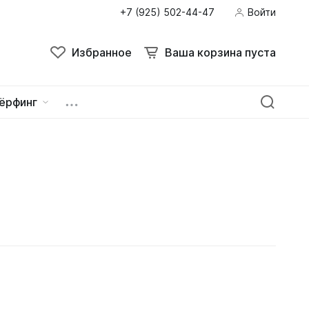
+7 (925) 502-44-47
Войти
Избранное
Ваша корзина пуста
ёрфинг
ейна
овок
зацепы