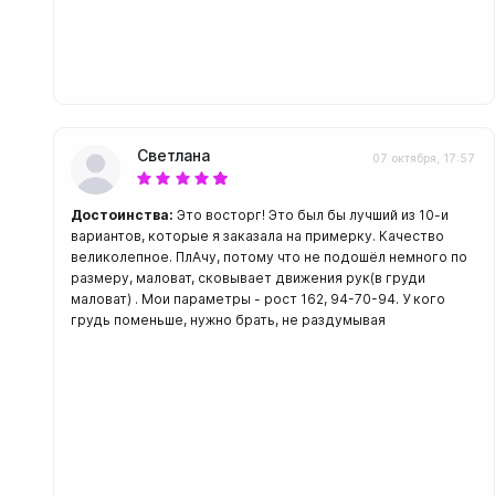
Светлана
07 октября, 17:57
Достоинства:
Это восторг! Это был бы лучший из 10-и
вариантов, которые я заказала на примерку. Качество
великолепное. ПлАчу, потому что не подошёл немного по
размеру, маловат, сковывает движения рук(в груди
маловат) . Мои параметры - рост 162, 94-70-94. У кого
грудь поменьше, нужно брать, не раздумывая