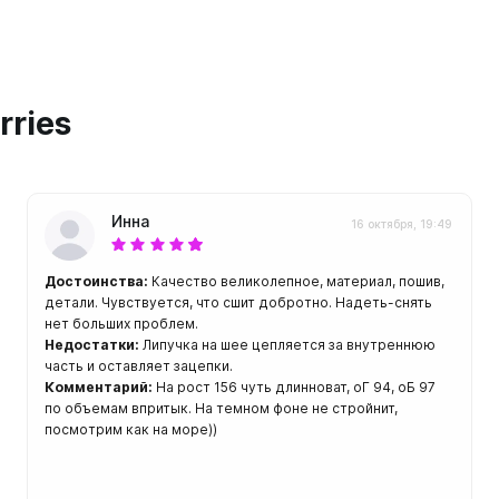
ой пяткой
Аккумуляторные
На батарейках
Налобные
иями
rries
ом для носа
Фотоаппараты, видеок
тленными линзами
Фотоаппараты
нструменты
Шлема
Инна
16 октября, 19:49
з ремешков
емешком для крепления на
Достоинства:
Качество великолепное, материал, пошив,
руку
детали. Чувствуется, что сшит добротно. Надеть-снять
нет больших проблем.
Недостатки:
Липучка на шее цепляется за внутреннюю
часть и оставляет зацепки.
Комментарий:
На рост 156 чуть длинноват, оГ 94, оБ 97
по объемам впритык. На темном фоне не стройнит,
посмотрим как на море))