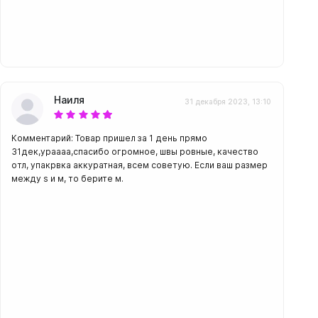
Наиля
31 декабря 2023, 13:10
Комментарий: Товар пришел за 1 день прямо
31дек,ураааа,спасибо огромное, швы ровные, качество
отл, упакрвка аккуратная, всем советую. Если ваш размер
между s и м, то берите м.