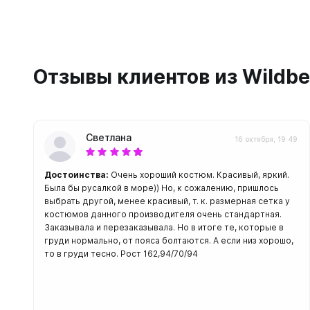
С открыт
Маски
С диоптр
Отзывы клиентов из Wildbe
С клапан
С просве
Ножи, и
Светлана
16 октября, 19:49
Ножи бе
Ножи с р
Достоинства:
Очень хороший костюм. Красивый, яркий.
ногу или 
Была бы русалкой в море)) Но, к сожалению, пришлось
выбрать другой, менее красивый, т. к. размерная сетка у
костюмов данного производителя очень стандартная.
Заказывала и перезаказывала. Но в итоге те, которые в
груди нормально, от пояса болтаются. А если низ хорошо,
то в груди тесно. Рост 162,94/70/94