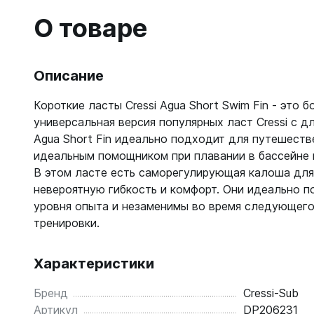
Гидрок
Матрасы
7 мм
О товаре
Лини, к
Женские
Мячи
9-11 мм
Катушки
Короткие 
Нарукавн
Женские
Лини
Моно 1-3
Насосы
Описание
Поддевк
Моно 5 м
Маски
Обувь д
Короткие ласты Cressi Agua Short Swim Fin - это б
Мужские
Головны
Неопрено
универсальная версия популярных ласт Cressi с д
Поддевк
Нижнее 
Agua Short Fin идеально подходит для путешеств
Носки пл
Груза, п
Сухие
Купальни
идеальным помощником при плавании в бассейне 
Шлепанц
Груза
Плавки м
В этом ласте есть саморегулирующая калоша для
Груза, п
Детали д
Шорты м
невероятную гибкость и комфорт. Они идеально 
С собой
Груза по
Жилеты р
уровня опыта и незаменимы во время следующего
Очки сол
Грузовые
Носки
тренировки.
Куканы
Грузы н
Носки то
Ножные г
Запчасти
Носки то
Характеристики
Пояса
Составно
Носки то
Разгрузк
Бренд
Cressi-Sub
Носки то
Жилеты
Артикул
DP206231