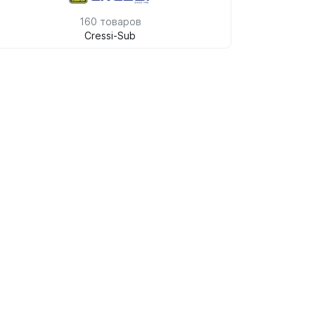
160 товаров
Cressi-Sub
ые
теров