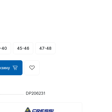
-40
45-46
47-48
ометры)
рзину
омпьютера
DP206231