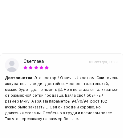
амеры
Светлана
02 октября, 17:00
Достоинства:
Это восторг! Отличный костюм. Сшит очень
аккуратно, выглядит достойно. Неопрен толстенький,
можно будет долго нырять 🤗. Но я не стала отталкиваться
от размерной сетки продавца. Взяла свой обычный
размер М-ку. А зря. На параметры 94/70/94, рост 162
нужно было заказать L. Сел он вроде и хорошо, но
движения скованы. Особенно в груди и плечевом поясе.
Так что перезакажу на размер больше.