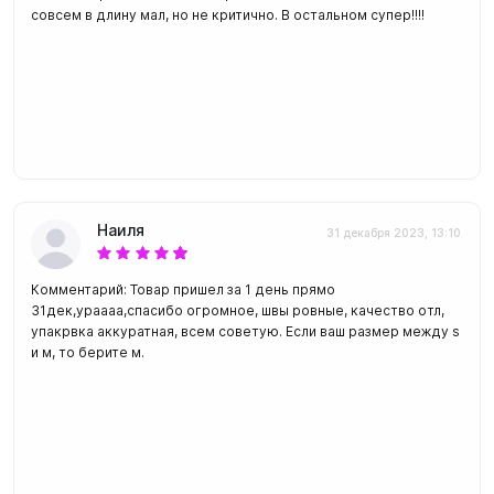
совсем в длину мал, но не критично. В остальном супер!!!!
Наиля
31 декабря 2023, 13:10
Комментарий: Товар пришел за 1 день прямо
31дек,ураааа,спасибо огромное, швы ровные, качество отл,
упакрвка аккуратная, всем советую. Если ваш размер между s
и м, то берите м.