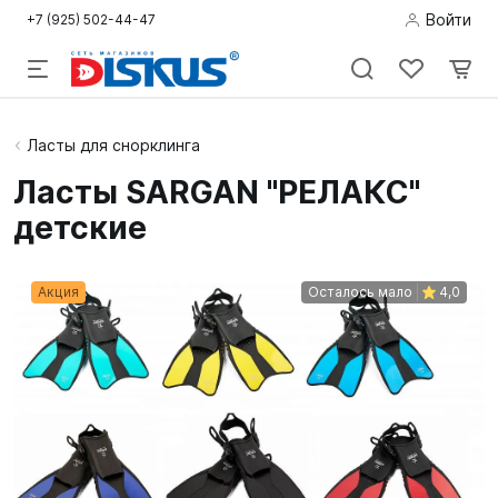
Войти
+7 (925) 502-44-47
Подводная
Ласты для снорклинга
охота
Ласты SARGAN "РЕЛАКС"
детские
Дайвинг
Снорклинг /
Акция
Осталось мало
4,0
Пляж
Фридайвинг
Детям
Бассейн