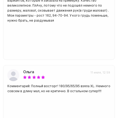
вариантов, которые я заказала на примерку. Качество
великолепное. ПлАчу, потому что не подошёл немного по
размеру, маловат, сковывает движения рук(в груди маловат) .
Мои параметры - рост 162, 94-70-94. У кого грудь поменьше,
нужно брать, не раздумывая
Ольга
11 июля, 12:59
Комментарий: Полный восторг! 180/95/65/95 взяла XL. Немного
совсем в длину мал, но не критично. В остальном супер!!!!