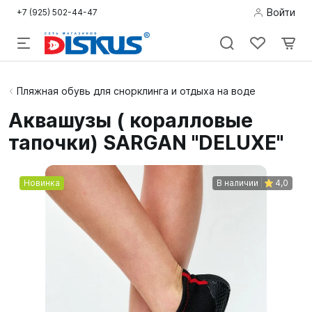
Войти
+7 (925) 502-44-47
Подводная
Пляжная обувь для снорклинга и отдыха на воде
охота
Аквашузы ( коралловые
тапочки) SARGAN "DELUXE"
Дайвинг
Снорклинг /
Новинка
В наличии
4,0
Пляж
Фридайвинг
Детям
Бассейн