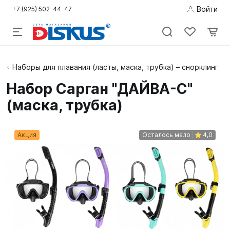
Войти
+7 (925) 502-44-47
Подводная
Наборы для плавания (ласты, маска, трубка) – снорклинг
охота
Набор Сарган "ДАЙВА-С"
(маска, трубка)
Дайвинг
Снорклинг /
Акция
Осталось мало
4,0
Пляж
Фридайвинг
Детям
Бассейн