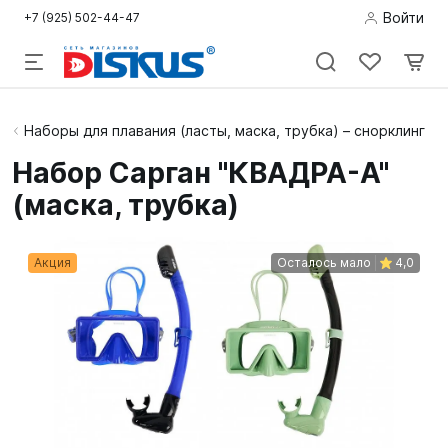
Войти
+7 (925) 502-44-47
Подводная
Наборы для плавания (ласты, маска, трубка) – снорклинг
охота
Набор Сарган "КВАДРА-А"
(маска, трубка)
Дайвинг
Снорклинг /
Акция
Осталось мало
4,0
Пляж
Фридайвинг
Детям
Бассейн