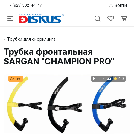
Войти
+7 (925) 502-44-47
Подводная
Трубки для снорклинга
охота
Трубка фронтальная
SARGAN "CHAMPION PRO"
Дайвинг
Снорклинг /
Акция
В наличии
4,0
Пляж
Фридайвинг
Детям
Бассейн