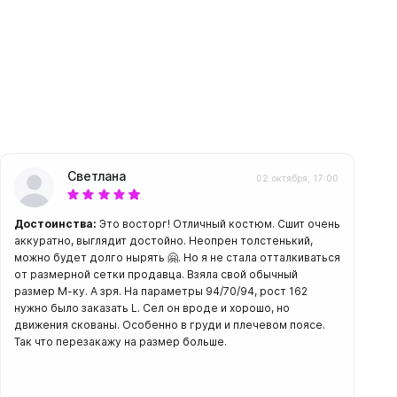
амеры
Светлана
02 октября, 17:00
Достоинства:
Это восторг! Отличный костюм. Сшит очень
аккуратно, выглядит достойно. Неопрен толстенький,
можно будет долго нырять 🤗. Но я не стала отталкиваться
от размерной сетки продавца. Взяла свой обычный
размер М-ку. А зря. На параметры 94/70/94, рост 162
нужно было заказать L. Сел он вроде и хорошо, но
движения скованы. Особенно в груди и плечевом поясе.
Так что перезакажу на размер больше.