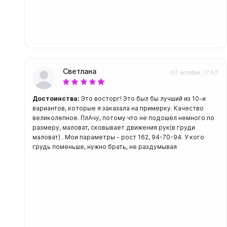
Светлана
07 октября, 17:57
Достоинства:
Это восторг! Это был бы лучший из 10-и
вариантов, которые я заказала на примерку. Качество
великолепное. ПлАчу, потому что не подошёл немного по
размеру, маловат, сковывает движения рук(в груди
маловат) . Мои параметры - рост 162, 94-70-94. У кого
грудь поменьше, нужно брать, не раздумывая