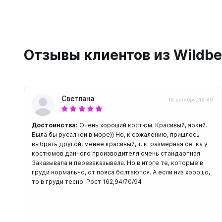
С открыт
Маски
С диоптр
Отзывы клиентов из Wildbe
С клапан
С просве
Ножи, и
Светлана
16 октября, 19:49
Ножи бе
Ножи с р
Достоинства:
Очень хороший костюм. Красивый, яркий.
ногу или 
Была бы русалкой в море)) Но, к сожалению, пришлось
выбрать другой, менее красивый, т. к. размерная сетка у
костюмов данного производителя очень стандартная.
Заказывала и перезаказывала. Но в итоге те, которые в
груди нормально, от пояса болтаются. А если низ хорошо,
то в груди тесно. Рост 162,94/70/94