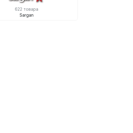
622 товара
Sargan
ые
теров