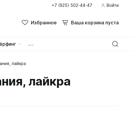
+7 (925) 502-44-47
Войти
Избранное
Ваша корзина пуста
ёрфинг
ния, лайкра
ейна
овок
ния, лайкра
зацепы