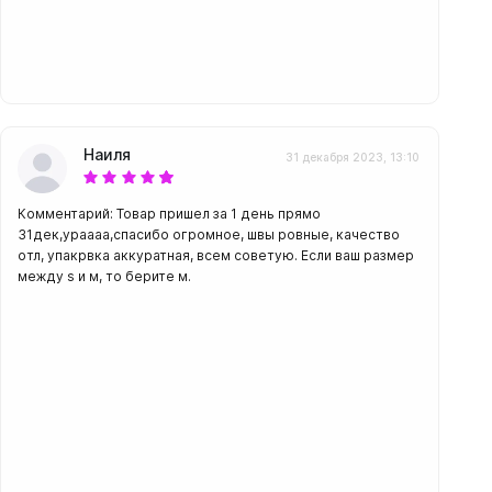
Наиля
31 декабря 2023, 13:10
Комментарий: Товар пришел за 1 день прямо
31дек,ураааа,спасибо огромное, швы ровные, качество
отл, упакрвка аккуратная, всем советую. Если ваш размер
между s и м, то берите м.