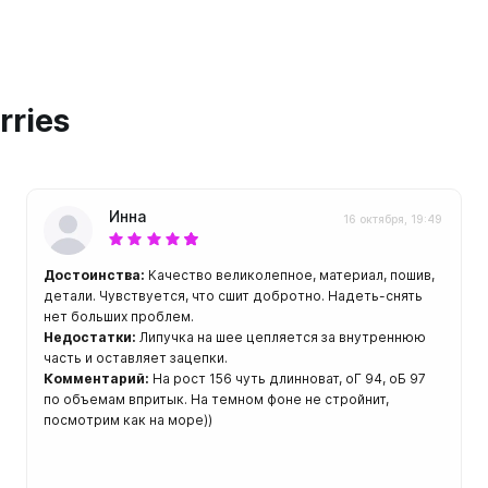
ой пяткой
Аккумуляторные
На батарейках
Налобные
иями
rries
ом для носа
Фотоаппараты, видеок
тленными линзами
Фотоаппараты
нструменты
Шлема
Инна
16 октября, 19:49
з ремешков
емешком для крепления на
Достоинства:
Качество великолепное, материал, пошив,
руку
детали. Чувствуется, что сшит добротно. Надеть-снять
нет больших проблем.
Недостатки:
Липучка на шее цепляется за внутреннюю
часть и оставляет зацепки.
Комментарий:
На рост 156 чуть длинноват, оГ 94, оБ 97
по объемам впритык. На темном фоне не стройнит,
посмотрим как на море))