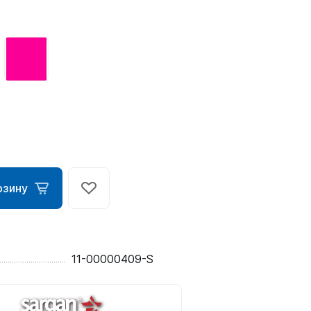
ометры)
рзину
омпьютера
11-00000409-S