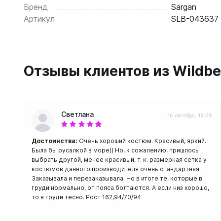
С открыт
Бренд
Sargan
Артикул
SLB-043637
Маски
С диоптр
С клапан
Отзывы клиентов из Wildbe
С просве
Ножи, и
Ножи бе
Светлана
16 октября, 19:49
Ножи с р
ногу или 
Достоинства:
Очень хороший костюм. Красивый, яркий.
Была бы русалкой в море)) Но, к сожалению, пришлось
выбрать другой, менее красивый, т. к. размерная сетка у
костюмов данного производителя очень стандартная.
Заказывала и перезаказывала. Но в итоге те, которые в
груди нормально, от пояса болтаются. А если низ хорошо,
то в груди тесно. Рост 162,94/70/94