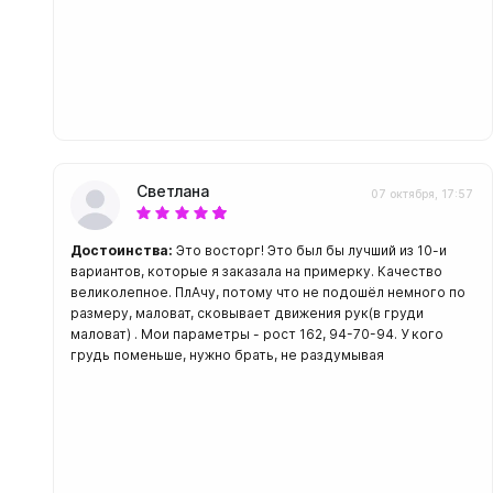
Светлана
07 октября, 17:57
Достоинства:
Это восторг! Это был бы лучший из 10-и
вариантов, которые я заказала на примерку. Качество
великолепное. ПлАчу, потому что не подошёл немного по
размеру, маловат, сковывает движения рук(в груди
маловат) . Мои параметры - рост 162, 94-70-94. У кого
грудь поменьше, нужно брать, не раздумывая