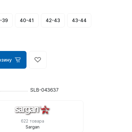
-39
40-41
42-43
43-44
рзину
ометры)
SLB-043637
омпьютера
622 товара
Sargan