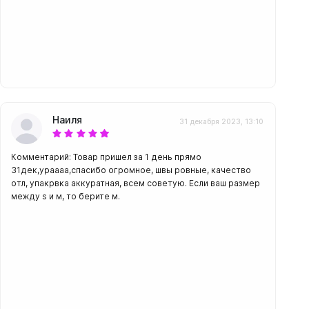
Наиля
31 декабря 2023, 13:10
Комментарий: Товар пришел за 1 день прямо
31дек,ураааа,спасибо огромное, швы ровные, качество
отл, упакрвка аккуратная, всем советую. Если ваш размер
между s и м, то берите м.