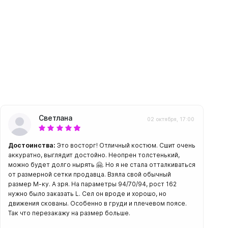
амеры
Светлана
02 октября, 17:00
Достоинства:
Это восторг! Отличный костюм. Сшит очень
аккуратно, выглядит достойно. Неопрен толстенький,
можно будет долго нырять 🤗. Но я не стала отталкиваться
от размерной сетки продавца. Взяла свой обычный
размер М-ку. А зря. На параметры 94/70/94, рост 162
нужно было заказать L. Сел он вроде и хорошо, но
движения скованы. Особенно в груди и плечевом поясе.
Так что перезакажу на размер больше.