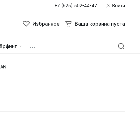
+7 (925) 502-44-47
Войти
Избранное
Ваша корзина пуста
ёрфинг
GAN
ейна
овок
зацепы