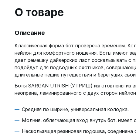
Гидрок
Матрасы
7 мм
О товаре
Лини, к
Женские
Мячи
9-11 мм
Катушки
Короткие 
Нарукавн
Женские
Лини
Моно 1-3
Насосы
Описание
Поддевк
Моно 5 м
Маски
Обувь д
Классическая форма бот проверена временем. Ко
Мужские
Головны
Неопрено
нейлон для комфортного ношения. Боты имеют за
Поддевк
Нижнее 
дает ремешку дайверских ласт соскальзывать с п
Носки пл
Груза, п
Сухие
Купальни
подойдут для подводных охотников, совершающи
Шлепанц
Груза
Плавки м
длительные пешие путешествия и берегущих свои
Груза, п
Детали д
Шорты м
С собой
Боты SARGAN UTRISH (УТРИШ) изготовлены из в
Груза по
Жилеты р
Очки сол
неопрена, ламинированного с двух сторон нейлон
Грузовые
Носки
Куканы
Грузы н
Носки то
Ножные г
Средняя по ширине, универсальная колодка.
Запчасти
Носки то
Пояса
Составно
Молния, облегчающая вход внутрь бот, имеет с
Носки то
Разгрузк
Носки то
Нескользящая резиновая подошва, соединена 
Жилеты