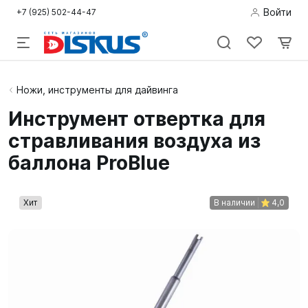
Войти
+7 (925) 502-44-47
Подводная
Ножи, инструменты для дайвинга
охота
Инструмент отвертка для
стравливания воздуха из
Дайвинг
баллона ProBlue
Снорклинг /
Пляж
Хит
В наличии
4,0
Фридайвинг
Детям
Бассейн