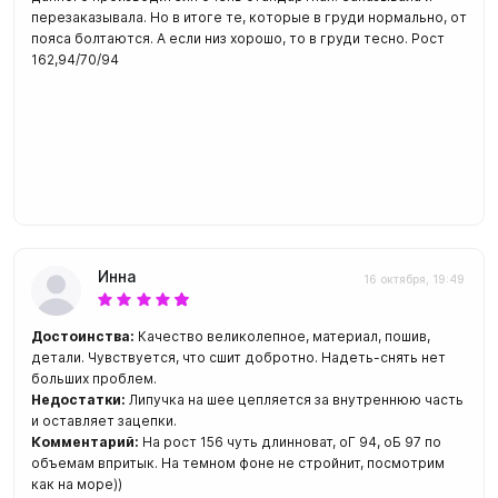
перезаказывала. Но в итоге те, которые в груди нормально, от
пояса болтаются. А если низ хорошо, то в груди тесно. Рост
162,94/70/94
Инна
16 октября, 19:49
Достоинства:
Качество великолепное, материал, пошив,
детали. Чувствуется, что сшит добротно. Надеть-снять нет
больших проблем.
Недостатки:
Липучка на шее цепляется за внутреннюю часть
и оставляет зацепки.
Комментарий:
На рост 156 чуть длинноват, оГ 94, оБ 97 по
объемам впритык. На темном фоне не стройнит, посмотрим
как на море))