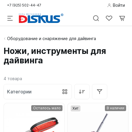
Войти
+7 (925) 502-44-47
Подводная
Оборудование и снаряжение для дайвинга
охота
Ножи, инструменты для
дайвинга
Дайвинг
Снорклинг /
4
товара
Пляж
Категории
Фридайвинг
Детям
Осталось мало
В наличии
Хит
Бассейн