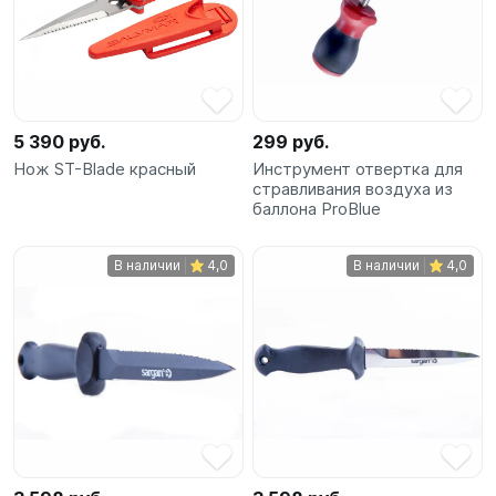
SUP-
сёрфинг
Подарочные
Карты
5 390 руб.
299 руб.
Нож ST-Blade красный
Инструмент отвертка для
стравливания воздуха из
Бренды
баллона ProBlue
Акции
В наличии
4,0
В наличии
4,0